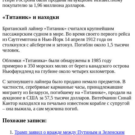
покупателю за 1,96 миллиона долларов.
«Титаник» и находки
Британский лайнер «Титаник» считался крупнейшим
пассажирским судном в мире. Во время своего первого рейса
из Саутгемптона в Нью-Йорк 14 апреля 1912 года он
столкнулся с айсбергом и затонул. Погибли около 1,5 тысячи
человек.
Обломки «Титаника» были обнаружены в 1985 году
примерно в 350 морских милях от берега канадского острова
Ньюфаундленд на глубине около четырех километров.
С затонувшего лайнера было продано немало предметов. В
частности, серебряные карманные часы, принадлежавшие
мигранту из Беларуси, погибшему на «Титанике», продали на
аукционе в США за 57,5 тысячи долларов. Витебчанин Синай
Кантор находился на печально известном корабле с супругой
– она выжила, а сам мужчина погиб.
Похожие записи:
Трамп заявил о вражде между Путиным и Зеленским