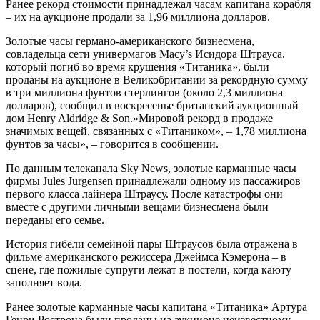
Ранее рекорд стоимости принадлежал часам капитана корабля
– их на аукционе продали за 1,96 миллиона долларов.
Золотые часы германо-американского бизнесмена,
совладельца сети универмагов Macy’s Исидора Штрауса,
который погиб во время крушения «Титаника», были
проданы на аукционе в Великобритании за рекордную сумму
в три миллиона фунтов стерлингов (около 2,3 миллиона
долларов), сообщил в воскресенье британский аукционный
дом Henry Aldridge & Son.»Мировой рекорд в продаже
значимых вещей, связанных с «Титаником», – 1,78 миллиона
фунтов за часы», – говорится в сообщении.
По данным телеканала Sky News, золотые карманные часы
фирмы Jules Jurgensen принадлежали одному из пассажиров
первого класса лайнера Штраусу. После катастрофы они
вместе с другими личными вещами бизнесмена были
переданы его семье.
История гибели семейной пары Штраусов была отражена в
фильме американского режиссера Джеймса Кэмерона – в
сцене, где пожилые супруги лежат в постели, когда каюту
заполняет вода.
Ранее золотые карманные часы капитана «Титаника» Артура
Генри Рострона были проданы на аукционе неизвестному