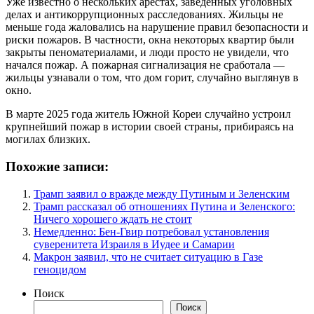
Уже известно о нескольких арестах, заведенных уголовных
делах и антикоррупционных расследованиях. Жильцы не
меньше года жаловались на нарушение правил безопасности и
риски пожаров. В частности, окна некоторых квартир были
закрыты пеноматериалами, и люди просто не увидели, что
начался пожар. А пожарная сигнализация не сработала —
жильцы узнавали о том, что дом горит, случайно выглянув в
окно.
В марте 2025 года житель Южной Кореи случайно устроил
крупнейший пожар в истории своей страны, прибираясь на
могилах близких.
Похожие записи:
Трамп заявил о вражде между Путиным и Зеленским
Трамп рассказал об отношениях Путина и Зеленского:
Ничего хорошего ждать не стоит
Немедленно: Бен-Гвир потребовал установления
суверенитета Израиля в Иудее и Самарии
Макрон заявил, что не считает ситуацию в Газе
геноцидом
Поиск
Поиск