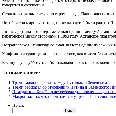
«Местные источники сообщают, что серьезные боестолкновени
говорится в сообщении.
Столкновения начались рано утром в среду. Пакистанские вое
Погибли три мирных жителя, несколько детей были ранены. Та
Линия Дюранда – это неразмеченная граница между Афганистано
переговоров между сторонами в 1893 году. Афганское правител
Погранпереход Спинбулдак-Чаман является одним из важных т
Конфликт на границе начался после того, как власти Афганис
В минувшую субботу талибы атаковали пакистанских военных с
Похожие записи:
Трамп заявил о вражде между Путиным и Зеленским
Трамп рассказал об отношениях Путина и Зеленского: Ни
Немедленно: Бен-Гвир потребовал установления суверен
Макрон заявил, что не считает ситуацию в Газе геноцидо
Поиск
Поиск