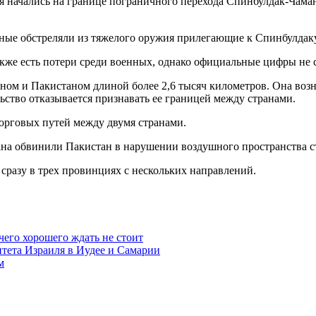
я начались на границе пограничного перехода Спинбулдак-Чам
нные обстреляли из тяжелого оружия прилегающие к Спинбулдак
кже есть потери среди военных, однако официальные цифры не 
м и Пакистаном длиной более 2,6 тысяч километров. Она возник
ьство отказывается признавать ее границей между странами.
орговых путей между двумя странами.
тана обвинили Пакистан в нарушении воздушного пространства с
разу в трех провинциях с нескольких направлений.
чего хорошего ждать не стоит
итета Израиля в Иудее и Самарии
м