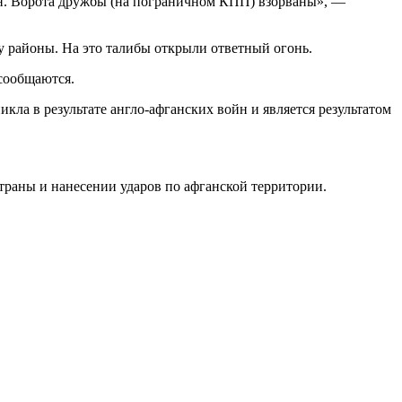
ан. Ворота дружбы (на пограничном КПП) взорваны», —
у районы. На это талибы открыли ответный огонь.
сообщаются.
ла в результате англо-афганских войн и является результатом
траны и нанесении ударов по афганской территории.