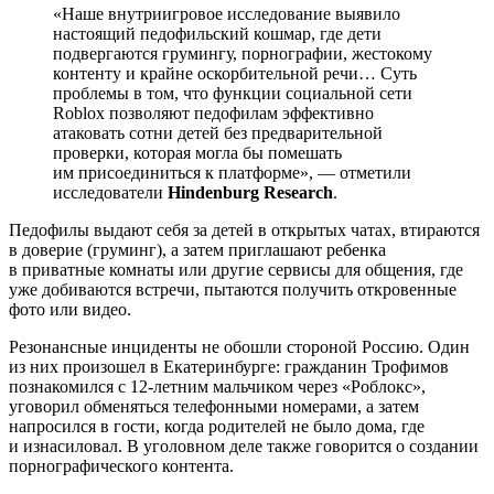
«Наше внутриигровое исследование выявило
настоящий педофильский кошмар, где дети
подвергаются грумингу, порнографии, жестокому
контенту и крайне оскорбительной речи… Суть
проблемы в том, что функции социальной сети
Roblox позволяют педофилам эффективно
атаковать сотни детей без предварительной
проверки, которая могла бы помешать
им присоединиться к платформе», — отметили
исследователи
Hindenburg Research
.
Педофилы выдают себя за детей в открытых чатах, втираются
в доверие (груминг), а затем приглашают ребенка
в приватные комнаты или другие сервисы для общения, где
уже добиваются встречи, пытаются получить откровенные
фото или видео.
Резонансные инциденты не обошли стороной Россию. Один
из них произошел в Екатеринбурге: гражданин Трофимов
познакомился с 12-летним мальчиком через «Роблокс»,
уговорил обменяться телефонными номерами, а затем
напросился в гости, когда родителей не было дома, где
и изнасиловал. В уголовном деле также говорится о создании
порнографического контента.