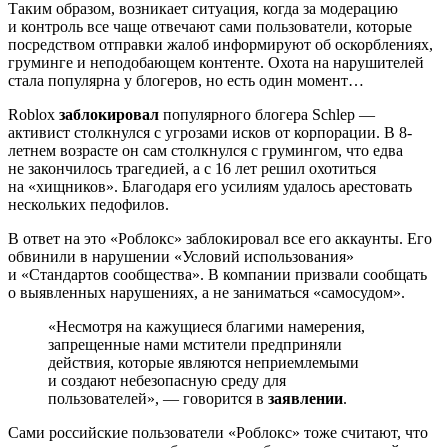
Таким образом, возникает ситуация, когда за модерацию
и контроль все чаще отвечают сами пользователи, которые
посредством отправки жалоб информируют об оскорблениях,
груминге и неподобающем контенте. Охота на нарушителей
стала популярна у блогеров, но есть один момент…
Roblox
заблокировал
популярного блогера Schlep —
активист столкнулся с угрозами исков от корпорации. В 8-
летнем возрасте он сам столкнулся с грумингом, что едва
не закончилось трагедией, а с 16 лет решил охотиться
на «хищников». Благодаря его усилиям удалось арестовать
нескольких педофилов.
В ответ на это «Роблокс» заблокировал все его аккаунты. Его
обвинили в нарушении «Условий использования»
и «Стандартов сообщества». В компании призвали сообщать
о выявленных нарушениях, а не заниматься «самосудом».
«Несмотря на кажущиеся благими намерения,
запрещенные нами мстители предприняли
действия, которые являются неприемлемыми
и создают небезопасную среду для
пользователей», — говорится в
заявлении
.
Сами российские пользователи «Роблокс» тоже считают, что