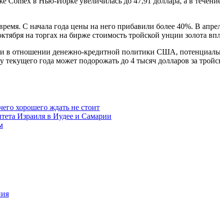
е Comex в Нью-Йорке увеличилась до 47,91 доллара, а в течение
время. С начала года цены на него прибавили более 40%. В апрел
октября на торгах на бирже стоимость тройской унции золота вп
ями в отношении денежно-кредитной политики США, потенциаль
у текущего года может подорожать до 4 тысяч долларов за трой
чего хорошего ждать не стоит
итета Израиля в Иудее и Самарии
м
ния