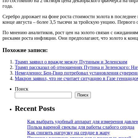
По состоянию на 2 октября цена декабрьского фьючерса на бирж
года.
Серебро дорожает на фоне роста стоимости золота в последнее 
конце августа – более 3,5 тысячи за тройскую унцию. Первого 
По мнению аналитиков, рост цен на золото связан с ожидани
рисками роста инфляции. Они предполагают, что золото к конц
Похожие записи:
Трамп заявил о вражде между Путиным и Зеленским
Трамп рассказал об отношениях Путина и Зеленского: Ни
Немедленно: Бен-Гвир потребовал установления суверен
Макрон заявил, что не считает ситуацию в Газе геноцидо
Поиск
Поиск
Recent Posts
Как выбрать удобный аппарат для измерения давле
Польза вареной свеклы для работы слабого сердца
Как снизить нагрузку на сердце в жару