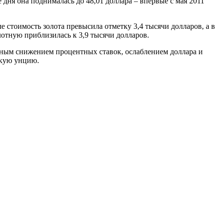
 дня она поднималась до 48,01 доллара – впервые с мая 2011
е стоимость золота превысила отметку 3,4 тысячи долларов, а в
лотную приблизилась к 3,9 тысячи долларов.
ным снижением процентных ставок, ослаблением доллара и
скую унцию.