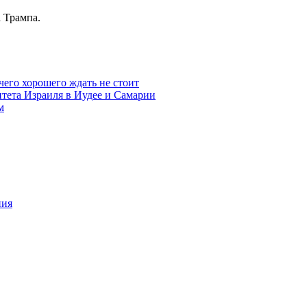
 Трампа.
чего хорошего ждать не стоит
итета Израиля в Иудее и Самарии
м
ния