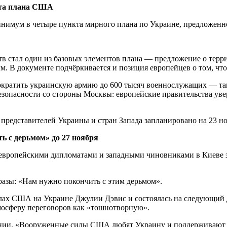
кта плана США
инимум в четыре пункта мирного плана по Украине, предложе
тв стал один из базовых элементов плана — предложение о терр
. В документе подчёркивается и позиция европейцев о том, что
ократить украинскую армию до 600 тысяч военнослужащих — та
езопасности со стороны Москвы: европейские правительства ув
 представителей Украины и стран Запада запланировано на 23 но
ь с дерьмом» до 27 ноября
европейскими дипломатами и западными чиновниками в Киеве з
фразы: «Нам нужно покончить с этим дерьмом».
елах США на Украине Джулии Дэвис и состоялась на следующий 
мосферу переговоров как «тошнотворную».
нии. «Вооруженные силы США любят Украину и поддерживают её