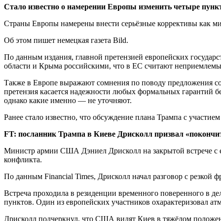
Стало известно о намерении Европы изменить четыре пун
Страны Европы намерены внести серьёзные коррективы как м
Об этом пишет немецкая газета Bild.
По данным издания, главной претензией европейских государс
области и Крыма российскими, что в ЕС считают неприемлемым
Также в Европе выражают сомнения по поводу предложения с
претензия касается надежности любых формальных гарантий б
однако какие именно — не уточняют.
Ранее стало известно, что обсуждение плана Трампа с участием
FT: посланник Трампа в Киеве Дрисколл призвал «покончит
Министр армии США Дэниел Дрисколл на закрытой встрече с 
конфликта.
По данным Financial Times, Дрисколл начал разговор с резкой 
Встреча проходила в резиденции временного поверенного в д
пунктов. Один из европейских участников охарактеризовал ат
Дрисколл подчеркнул, что США видят Киев в тяжёлом положе