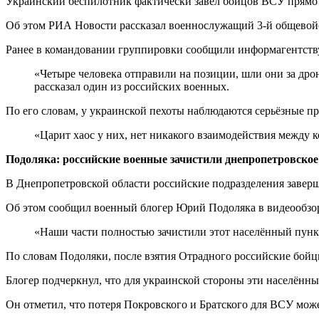
Украинский беспилотник фактически завёл бойцов ВСУ прямо 
Об этом РИА Новости рассказал военнослужащий 3-й общево
Ранее в командовании группировки сообщили информагентству,
«Четыре человека отправили на позиции, шли они за дрон
рассказал один из российских военных.
По его словам, у украинской пехоты наблюдаются серьёзные п
«Царит хаос у них, нет никакого взаимодействия между
Подоляка: российские военные зачистили днепропетровское
В Днепропетровской области российские подразделения заверш
Об этом сообщил военный блогер Юрий Подоляка в видеообзоре
«Наши части полностью зачистили этот населённый пункт
По словам Подоляки, после взятия Отрадного российские бойц
Блогер подчеркнул, что для украинской стороны эти населённы
Он отметил, что потеря Покровского и Братского для ВСУ може