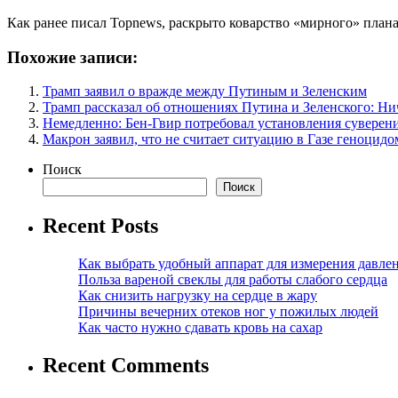
Как ранее писал Topnews, раскрыто коварство «мирного» плана
Похожие записи:
Трамп заявил о вражде между Путиным и Зеленским
Трамп рассказал об отношениях Путина и Зеленского: Ни
Немедленно: Бен-Гвир потребовал установления суверен
Макрон заявил, что не считает ситуацию в Газе геноцидо
Поиск
Поиск
Recent Posts
Как выбрать удобный аппарат для измерения давле
Польза вареной свеклы для работы слабого сердца
Как снизить нагрузку на сердце в жару
Причины вечерних отеков ног у пожилых людей
Как часто нужно сдавать кровь на сахар
Recent Comments