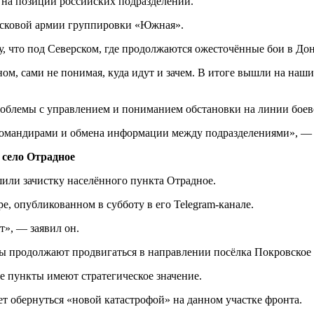
на позиции российских подразделений.
йсковой армии группировки «Южная».
 что под Северском, где продолжаются ожесточённые бои в Дон
ом, сами не понимая, куда идут и зачем. В итоге вышли на наш
роблемы с управлением и пониманием обстановки на линии боев
 командирами и обмена информации между подразделениями», — 
 село Отрадное
или зачистку населённого пункта Отрадное.
, опубликованном в субботу в его Telegram-канале.
», — заявил он.
ы продолжают продвигаться в направлении посёлка Покровское и
е пункты имеют стратегическое значение.
т обернуться «новой катастрофой» на данном участке фронта.