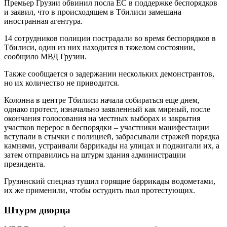
Премьер Грузии обвинил посла ЕС в поддержке беспорядков
и заявил, что в происходящем в Тбилиси замешана
иностранная агентура.
14 сотрудников полиции пострадали во время беспорядков в
Тбилиси, один из них находится в тяжелом состоянии,
сообщило МВД Грузии.
Также сообщается о задержании нескольких демонстрантов,
но их количество не приводится.
Колонна в центре Тбилиси начала собираться еще днем,
однако протест, изначально заявленный как мирный, после
окончания голосования на местных выборах и закрытия
участков перерос в беспорядки – участники манифестации
вступали в стычки с полицией, забрасывали стражей порядка
камнями, устраивали баррикады на улицах и поджигали их, а
затем отправились на штурм здания администрации
президента.
Грузинский спецназ тушил горящие баррикады водометами,
их же применили, чтобы остудить пыл протестующих.
Штурм дворца