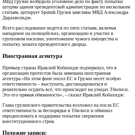
МВД Грузии возбудило уголовное дело по факту попытки
штурма здания президентской администрации по нескольким
статьям, цитирует Sputnik Грузия замглавы МВД Александра
Дарахвелидзе.
Всего расследование ведется по пяти статьям, включая
нападение на полицейских, организацию и участие в
групповом насилии, уничтожение чужого имущества и
попытку захвата президентского дворца.
Иностранная агентура
Премьер страны Ираклий Кобахидзе подчеркнул, что в
организации протестов была замешана иностранная
агентура.»На этом фоне посол ЕС в Грузии несет особую
ответственность – выступить, дистанцироваться и
решительно осудить все, что происходит на улицах Тбилиси.
Это его прямая обязанность», – сказал Ираклий Кобахидзе.
Глава грузинского правительства возложил на посла ЕС
ответственность за беспорядки в Тбилиси и обвинил
евродипломата в поддержке попытки свержения
конституционного строя.
Похожие записи: