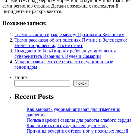
силами ПВО над Черным морем и в воздушном пространстве
семи регионов страны. Детали возможных последствий
инцидента не раскрываются.
Похожие записи:
Трамп заявил о вражде между Путиным и Зеленским
Трамп рассказал об отношениях Путина и Зеленского:
Ничего хорошего ждать не стоит
Немедленно: Бен-Гвир потребовал установления
суверенитета Израиля в Иудее и Самарии
Макрон заявил, что не считает ситуацию в Газе
геноцидом
Поиск
Поиск
Recent Posts
Как выбрать удобный аппарат для измерения
давления
Польза вареной свеклы для работы слабого сердца
Как снизить нагрузку на сердце в жару
Причины вечерних отеков ног у пожилых людей