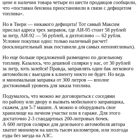
цене и наличии товара четыре из шести продавцов сообщили,
что «поставки бензина приостановили в связи с дефицитом
топлива».
Но в Твери — никакого дефицита! Тот самый Максим
прислал адреса трех заправок, где АИ-95 стоит 58 рублей
за литр, АИ-92 — 56 рублей, а дизтопливо — 62 рубля.
Условие покупки одно: только наличный расчет!
(восклицательный знак поставили для самых непонятливых).
Но еще больше предложений размещено по дизельному
топливу. Казалось, что дешевой солярки у нас, от 30 рублей
за литр, хоть залейся! Правда, заправлять один бак легкового
автомобиля с выездом к клиенту никто не будет. Но ведь
и минимальная заправка от 300 литров — вполне
достижимый уровень для заказа топлива.
Подумалось, что можно же договориться с соседями
по району или двору и вызвать мобильного заправщика,
скажем, для 5-7 машин. А можно и оборудовать свое
хранилище на личном участке или в гараже. Для этого
достаточно 2-3 стандартных 200-литровых бочек.
А 600 литров солярки для дизельного автомобиля автора
хватит минимум на шесть тысяч километров, или полгода
езды без заезда на АЗС.