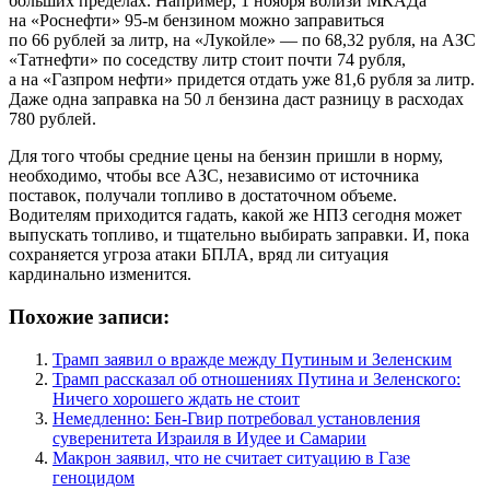
больших пределах. Например, 1 ноября вблизи МКАДа
на «Роснефти» 95-м бензином можно заправиться
по 66 рублей за литр, на «Лукойле» — по 68,32 рубля, на АЗС
«Татнефти» по соседству литр стоит почти 74 рубля,
а на «Газпром нефти» придется отдать уже 81,6 рубля за литр.
Даже одна заправка на 50 л бензина даст разницу в расходах
780 рублей.
Для того чтобы средние цены на бензин пришли в норму,
необходимо, чтобы все АЗС, независимо от источника
поставок, получали топливо в достаточном объеме.
Водителям приходится гадать, какой же НПЗ сегодня может
выпускать топливо, и тщательно выбирать заправки. И, пока
сохраняется угроза атаки БПЛА, вряд ли ситуация
кардинально изменится.
Похожие записи:
Трамп заявил о вражде между Путиным и Зеленским
Трамп рассказал об отношениях Путина и Зеленского:
Ничего хорошего ждать не стоит
Немедленно: Бен-Гвир потребовал установления
суверенитета Израиля в Иудее и Самарии
Макрон заявил, что не считает ситуацию в Газе
геноцидом