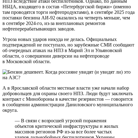
НПЗ вследствие атаки беспилотников. Однако, по данным
НБЦА, входящего в состав «Петербургской биржи» (именно
там проводятся торги нефтепродуктами), в сентябре 2025 года
поставки бензина АИ-92 оказались на четверть меньше, чем
в сентябре 2024-го, из-за внеплановых ремонтов
нефтеперерабатывающих заводов.
Угроза новых ударов никуда не делась. Официальных
подтверждений не поступало, но зарубежные СМИ сообщают
об очередных атаках на НПЗ в Марий Эл и Ульяновской
области, о совершении диверсии на нефтепроводе
в Московской области.
А в Ярославской области местные власти уже начали набор
добровольцев для охраны своего НПЗ. Люди будут заключать
контракт с Минобороны в качестве резервистов — говорится
в сообщении администрации Даниловского муниципального
округа.
— В связи с возросшей угрозой поражения
объектов критической инфраструктуры и жилых
массивов регионов РФ из-за все более частых
ударов дальнобойных беспилотников Украины,