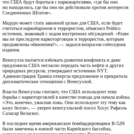
что США будут бороться с наркокартелями, «где бы они
ни находились, где бы они ни действовали против интересов
Соединенных Штатов».
Мадуро может стать законной целью для США, если будет
считаться наркобароном и террористом, объяснил Politico
источник, знакомый с ходом внутренних обсуждений. «Разве
мы не преследуем наркоторговцев и террористов, которым
предъявлены обвинения?», — задался вопросом собеседник
издания.
Венесуэла пытается избежать развития конфликта и даже
предложила США негласно передать часть нефти и других
природных ресурсов, утверждают источники NYT.
Администрация Трампа отвергла предложение и прекратила
дипломатические отношения с Венесуэлой.
Власти Венесуэлы считают, что США используют тему
борьбы с наркоторговлей в качестве повода для начала войны.
«Это, конечно, ужасная ложь. Они используют эту тему как
казус белли», — уверен венесуэльский посол Хесус Рафаэль
Саласар Веласкес.
В последнее время американские бомбардировщики B-52H
были замечены в южной части Карибского бассейна,