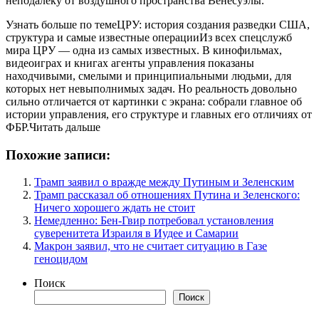
неподалеку от воздушного пространства Венесуэлы.
Узнать больше по темеЦРУ: история создания разведки США,
структура и самые известные операцииИз всех спецслужб
мира ЦРУ — одна из самых известных. В кинофильмах,
видеоиграх и книгах агенты управления показаны
находчивыми, смелыми и принципиальными людьми, для
которых нет невыполнимых задач. Но реальность довольно
сильно отличается от картинки с экрана: собрали главное об
истории управления, его структуре и главных его отличиях от
ФБР.Читать дальше
Похожие записи:
Трамп заявил о вражде между Путиным и Зеленским
Трамп рассказал об отношениях Путина и Зеленского:
Ничего хорошего ждать не стоит
Немедленно: Бен-Гвир потребовал установления
суверенитета Израиля в Иудее и Самарии
Макрон заявил, что не считает ситуацию в Газе
геноцидом
Поиск
Поиск