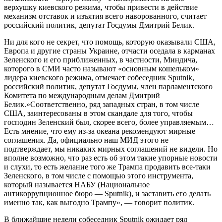
верхушку киевского режима, чтобы привести в действие
механизм отставок и изъятия всего наворованного, считает
российский политик, депутат Госдумы Дмитрий Белик.
Ни для кого не секрет, что помощь, которую оказывали США,
Европа и другие страны Украине, отчасти оседала в карманах
Зеленского и его приближенных, в частности, Миндича,
которого в СМИ часто называют «основным кошельком»
лидера киевского режима, отмечает собеседник Sputnik,
российский политик, депутат Госдумы, член парламентского
Комитета по международным делам Дмитрий
Белик.»Соответственно, ряд западных стран, в том числе
США, заинтересованы в этом скандале для того, чтобы
господин Зеленский был, скорее всего, более управляемым…
Есть мнение, что ему из-за океана рекомендуют мирные
соглашения. Да, официально наш МИД этого не
подтверждает, мы никаких мирных соглашений не видели. Но
вполне возможно, что раз есть об этом такие упорные новости
и слухи, то есть желание того же Трампа продавить все-таки
Зеленского, в том числе с помощью этого инструмента,
который называется НАБУ (Национальное
антикоррупционное бюро ― Sputnik), и заставить его делать
именно так, как выгодно Трампу», ― говорит политик.
В ближайшие недели собеседник Sputnik ожидает ряд