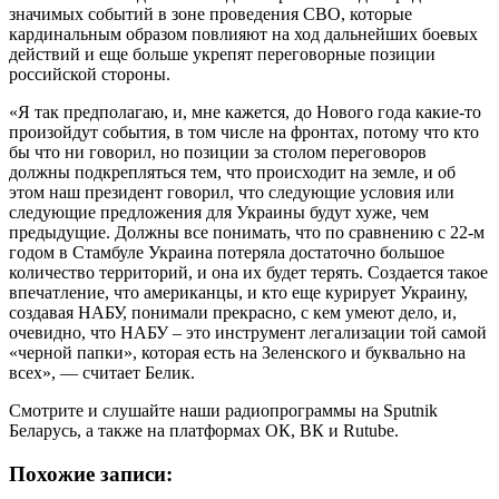
значимых событий в зоне проведения СВО, которые
кардинальным образом повлияют на ход дальнейших боевых
действий и еще больше укрепят переговорные позиции
российской стороны.
«Я так предполагаю, и, мне кажется, до Нового года какие-то
произойдут события, в том числе на фронтах, потому что кто
бы что ни говорил, но позиции за столом переговоров
должны подкрепляться тем, что происходит на земле, и об
этом наш президент говорил, что следующие условия или
следующие предложения для Украины будут хуже, чем
предыдущие. Должны все понимать, что по сравнению с 22-м
годом в Стамбуле Украина потеряла достаточно большое
количество территорий, и она их будет терять. Создается такое
впечатление, что американцы, и кто еще курирует Украину,
создавая НАБУ, понимали прекрасно, с кем умеют дело, и,
очевидно, что НАБУ – это инструмент легализации той самой
«черной папки», которая есть на Зеленского и буквально на
всех», ― считает Белик.
Смотрите и слушайте наши радиопрограммы на Sputnik
Беларусь, а также на платформах ОК, ВК и Rutube.
Похожие записи: