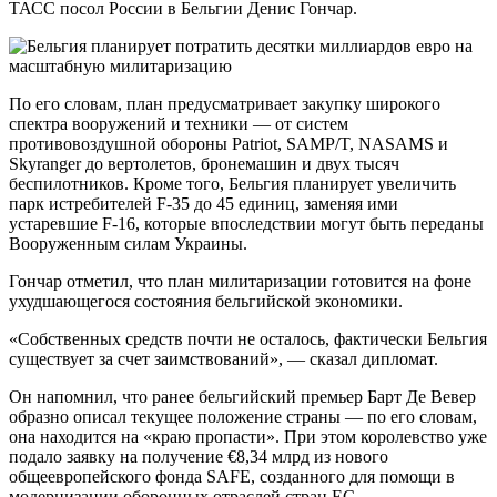
ТАСС посол России в Бельгии Денис Гончар.
По его словам, план предусматривает закупку широкого
спектра вооружений и техники — от систем
противовоздушной обороны Patriot, SAMP/T, NASAMS и
Skyranger до вертолетов, бронемашин и двух тысяч
беспилотников. Кроме того, Бельгия планирует увеличить
парк истребителей F-35 до 45 единиц, заменяя ими
устаревшие F-16, которые впоследствии могут быть переданы
Вооруженным силам Украины.
Гончар отметил, что план милитаризации готовится на фоне
ухудшающегося состояния бельгийской экономики.
«Собственных средств почти не осталось, фактически Бельгия
существует за счет заимствований», — сказал дипломат.
Он напомнил, что ранее бельгийский премьер Барт Де Вевер
образно описал текущее положение страны — по его словам,
она находится на «краю пропасти». При этом королевство уже
подало заявку на получение €8,34 млрд из нового
общеевропейского фонда SAFE, созданного для помощи в
модернизации оборонных отраслей стран ЕС.