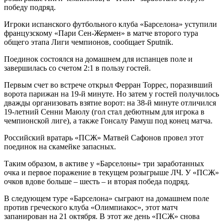
победу подряд.
Игроки испанского футбольного клуба «Барселона» уступили
французскому «Пари Сен-Жермен» в матче второго тура
общего этапа Лиги чемпионов, сообщает Sputnik.
Поединок состоялся на домашнем для испанцев поле и
завершилась со счетом 2:1 в пользу гостей.
Первым счет во встрече открыл Ферран Торрес, поразивший
ворота парижан на 19-й минуте. Но затем у гостей получилось
дважды организовать взятие ворот: на 38-й минуте отличился
19-летний Сенни Маюлу (гол стал дебютным для игрока в
чемпионской лиге), а также Гонсалу Рамуш под конец матча.
Российский вратарь «ПСЖ» Матвей Сафонов провел этот
поединок на скамейке запасных.
Таким образом, в активе у «Барселоны» три заработанных
очка и первое поражение в текущем розыгрыше ЛЧ. У «ПСЖ»
очков вдове больше – шесть – и вторая победа подряд.
В следующем туре «Барселона» сыграют на домашнем поле
против греческого клуба «Олимпиакос», этот матч
запанирован на 21 октября. В этот же день «ПСЖ» снова