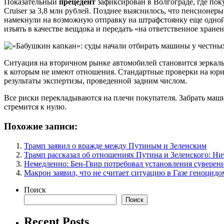
Показательный
прецедент
зафиксирован в Волгограде, где пок
Cruiser за 3,8 млн рублей. Позднее выяснилось, что пенсионе
намекнули на возможную отправку на штрафстоянку еще одной 
изъять в качестве вещдока и передать «на ответственное хране
Ситуация на вторичном рынке автомобилей становится зеркал
к которым не имеют отношения. Стандартные проверки на юрид
результаты экспертизы, проведенной задним числом.
Все риски перекладываются на плечи покупателя. Забрать маши
стремится к нулю.
Похожие записи:
Трамп заявил о вражде между Путиным и Зеленским
Трамп рассказал об отношениях Путина и Зеленского: Ни
Немедленно: Бен-Гвир потребовал установления суверен
Макрон заявил, что не считает ситуацию в Газе геноцидо
Поиск
Поиск
Recent Posts