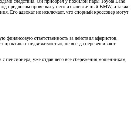
тодами следствия. Он приобрел у пожилой пары Toyota Land
, под предлогом проверки у него изъяли личный BMW, а также
ия. Его адвокат не исключает, что спорный кроссовер могут
ю финансовую ответственность за действия аферистов,
ет практика с недвижимостью, не всегда перевешивают
ги с пенсионера, уже отдавшего все сбережения мошенникам,