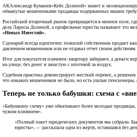
АКАлександр Куманев«Кейс Долиной» живет и эволюционирует: 
обманутые мошенниками продавцы подержанных машин требуют 
Российский вторичный рынок превращается в минное поле, где
дела Ларисы Долиной, а профильные юристы называют это явле
«Новых Известий»
.
Сценарий всегда идентичен: пожилой собственник продает квар
давлением мошенников или не отдавал отчет своим действиям.
Итог для покупателя плачевен: квартиру забирают, а деньги в
на улице, без денег и зачастую с ипотекой за воздух.
Судебная практика демонстрирует жесткий перекос, а решения 
что никаких мошенников не было, но есть ушлые пенсионеры, 
Теперь не только бабушки: схема с «в
«Бабушкину схему» уже обкатывают более молодые продавцы, о
чужим влиянием».
«Полный пакет юридических документов мы собрали. Было
юристы», — рассказала одна из жертв, оставшаяся без ден