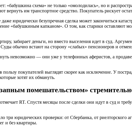
«бабушкина схема» не только «омолодилась», но и распростран
вернуть им транспортное средство. Покупатель рискует остать
 даже юридически безупречная сделка может закончиться катаст
ние «бабушкиным капканом». О том, как старики оставляют мол
тиру, забирает деньги, но вместо выселения идет в суд. Аргумен
 Суды обычно встают на сторону «слабых» пенсионеров и отмен
ернуть невозможно — они уже у телефонных аферистов, а продаве
в пользу покупателей выглядят скорее как исключение. У постр
которые хотят их обмануть.
незапным помешательством» стремительн
тмечает RT. Спустя месяцы после сделки они идут в суд и тре
 три юридических проверки: от Сбербанка, от риелторского аг
ег и без квартиры.