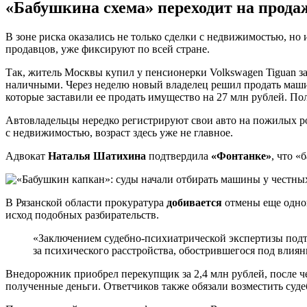
«Бабушкина схема» переходит на продаж
В зоне риска оказались не только сделки с недвижимостью, н
продавцов, уже фиксируют по всей стране.
Так, житель Москвы купил у пенсионерки Volkswagen Tiguan з
наличными. Через неделю новый владелец решил продать машин
которые заставили ее продать имущество на 27 млн рублей. Пол
Автовладельцы нередко регистрируют свои авто на пожилых ро
с недвижимостью, возраст здесь уже не главное.
Адвокат
Наталья Шатихина
подтвердила
«Фонтанке»
, что «
В Рязанской области прокуратура
добивается
отмены еще одной
исход подобных разбирательств.
«Заключением судебно-психиатрической экспертизы подтв
за психического расстройства, обострившегося под вли
Внедорожник приобрел перекупщик за 2,4 млн рублей, после че
полученные деньги. Ответчиков также обязали возместить судеб