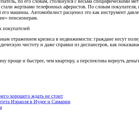
упатель, по его словам, столкнулся с весьма специфическими ме
ры стали жертвами телефонных аферистов. По словам покупателя
его машины. Автомобилист расценил это как инструмент давлен
ние» пенсионерам.
ьным отражением кризиса в недвижимости: граждане несут полну
ическую чистоту и даже справки из диспансеров, как показыва
ну проще и быстрее, чем квартиру, а перспектива вернуть день
чего хорошего ждать не стоит
итета Израиля в Иудее и Самарии
м