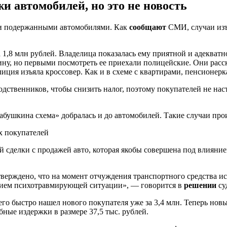
и автомобилей, но это не новость
о и подержанными автомобилями. Как
сообщают
СМИ, случаи изъ
а 1,8 млн рублей. Владелица показалась ему приятной и адеква
у, но первыми посмотреть ее приехали полицейские. Они расск
иция изъяла кроссовер. Как и в схеме с квартирами, пенсионерка
дственников, чтобы снизить налог, поэтому покупателей не нас
бабушкина схема» добралась и до автомобилей. Такие случаи про
 сделки с продажей авто, которая якобы совершена под влияни
ерждено, что на момент отчуждения транспортного средства исте
янием психотравмирующей ситуации», — говорится в
решении
су
го быстро нашел нового покупателя уже за 3,4 млн. Теперь нов
ные издержки в размере 37,5 тыс. рублей.