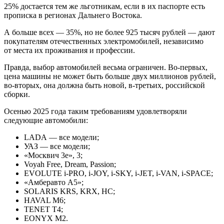
25% достается тем же льготникам, если в их паспорте есть
прописка в регионах Дальнего Востока.
А больше всех — 35%, но не более 925 тысяч рублей — дают
покупателям отечественных электромобилей, независимо
от места их проживания и профессии.
Правда, выбор автомобилей весьма ограничен. Во-первых,
цена машины не может быть больше двух миллионов рублей,
во-вторых, она должна быть новой, в-третьих, российской
сборки.
Осенью 2025 года таким требованиям удовлетворяли
следующие автомобили:
LADA — все модели;
УАЗ — все модели;
«Москвич 3е», 3;
Voyah Free, Dream, Passion;
EVOLUTE i⁠-⁠PRO, i⁠-⁠JOY, i⁠-⁠SKY, i⁠-⁠JET, i⁠-⁠VAN, i⁠-⁠SPACE;
«Амберавто A5»;
SOLARIS KRS, KRХ, HC;
HAVAL M6;
TENET T4;
EONYX M2.