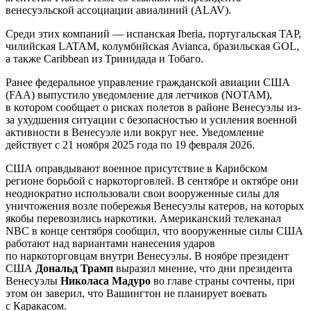
венесуэльской ассоциации авиалиний (ALAV).
Среди этих компаний — испанская Iberia, португальская TAP,
чилийская LATAM, колумбийская Avianca, бразильская GOL,
а также Caribbean из Тринидада и Тобаго.
Ранее федеральное управление гражданской авиации США
(FAA) выпустило уведомление для летчиков (NOTAM),
в котором сообщает о рисках полетов в районе Венесуэлы из-
за ухудшения ситуации с безопасностью и усиления военной
активности в Венесуэле или вокруг нее. Уведомление
действует с 21 ноября 2025 года по 19 февраля 2026.
США оправдывают военное присутствие в Карибском
регионе борьбой с наркоторговлей. В сентябре и октябре они
неоднократно использовали свои вооруженные силы для
уничтожения возле побережья Венесуэлы катеров, на которых
якобы перевозились наркотики. Американский телеканал
NBC в конце сентября сообщил, что вооруженные силы США
работают над вариантами нанесения ударов
по наркоторговцам внутри Венесуэлы. В ноябре президент
США
Дональд Трамп
выразил мнение, что дни президента
Венесуэлы
Николаса Мадуро
во главе страны сочтены, при
этом он заверил, что Вашингтон не планирует воевать
с Каракасом.