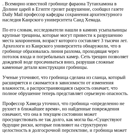
. Всемирно известной гробнице фараона Тутанхамона в
Долине царей в Египте грозит разрушение, сообщил газете
Daily Mail профессор кафедры сохранения архитектурного
наследия Каирского университета Саид Хемада.
По его словам, исследователи нашли в камнях усыпальницы
крупные трещины, которые могут привести к разрушению
места захоронения, возраст которого составляет 3 тысячи лет.
Археологи из Каирского университета обнаружили, что в
гробнице образовалась линия разлома, проходящая через
потолок входа и погребальных камер. Сеть трещин позволяет
дождевой воде просачиваться вниз, разрушая сложные
каменные детали конструкции гробницы.
Ученые уточняют, что гробница сделана из сланца, который
расширяется и сжимается в зависимости от изменения
влажности, а распространяющаяся сырость означает, что
полное обрушение теперь представляет серьезную опасность.
Профессор Хамеда уточнил, что гробница «определенно не
рухнет в ближайшее время», но найденные повреждения
означают, что она в текущем состоянии может
просуществовать не так долго, как могла бы.»Существуют
будущие риски, которые повлияют на структурную
целостность в долгосрочной перспективе, и гробница может