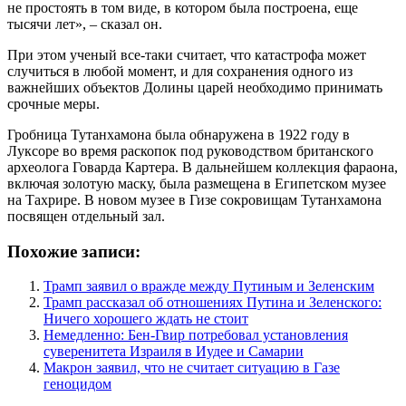
не простоять в том виде, в котором была построена, еще
тысячи лет», – сказал он.
При этом ученый все-таки считает, что катастрофа может
случиться в любой момент, и для сохранения одного из
важнейших объектов Долины царей необходимо принимать
срочные меры.
Гробница Тутанхамона была обнаружена в 1922 году в
Луксоре во время раскопок под руководством британского
археолога Говарда Картера. В дальнейшем коллекция фараона,
включая золотую маску, была размещена в Египетском музее
на Тахрире. В новом музее в Гизе сокровищам Тутанхамона
посвящен отдельный зал.
Похожие записи:
Трамп заявил о вражде между Путиным и Зеленским
Трамп рассказал об отношениях Путина и Зеленского:
Ничего хорошего ждать не стоит
Немедленно: Бен-Гвир потребовал установления
суверенитета Израиля в Иудее и Самарии
Макрон заявил, что не считает ситуацию в Газе
геноцидом