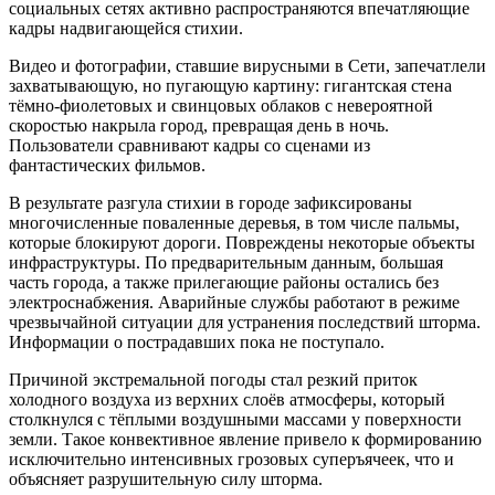
социальных сетях активно распространяются впечатляющие
кадры надвигающейся стихии.
Видео и фотографии, ставшие вирусными в Cети, запечатлели
захватывающую, но пугающую картину: гигантская стена
тёмно-фиолетовых и свинцовых облаков с невероятной
скоростью накрыла город, превращая день в ночь.
Пользователи сравнивают кадры со сценами из
фантастических фильмов.
В результате разгула стихии в городе зафиксированы
многочисленные поваленные деревья, в том числе пальмы,
которые блокируют дороги. Повреждены некоторые объекты
инфраструктуры. По предварительным данным, большая
часть города, а также прилегающие районы остались без
электроснабжения. Аварийные службы работают в режиме
чрезвычайной ситуации для устранения последствий шторма.
Информации о пострадавших пока не поступало.
Причиной экстремальной погоды стал резкий приток
холодного воздуха из верхних слоёв атмосферы, который
столкнулся с тёплыми воздушными массами у поверхности
земли. Такое конвективное явление привело к формированию
исключительно интенсивных грозовых суперъячеек, что и
объясняет разрушительную силу шторма.