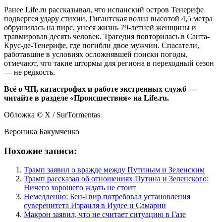
Ранее Life.ru рассказывал, что испанский остров Тенерифе
подвергся удару стихии. Гигантская волна высотой 4,5 метра
обрушилась на пирс, унеся жизнь 79-летней женщины и
травмировав десять человек. Трагедия повторилась в Санта-
Крус-де-Тенерифе, где погибли двое мужчин. Спасатели,
работавшие в условиях осложнявшей поиски погоды,
отмечают, что такие штормы для региона в переходный сезон
— не редкость.
Всё о ЧП, катастрофах и работе экстренных служб —
читайте в разделе «Происшествия» на Life.ru.
Обложка © Х / SurTormentas
Вероника Бакумченко
Похожие записи:
Трамп заявил о вражде между Путиным и Зеленским
Трамп рассказал об отношениях Путина и Зеленского:
Ничего хорошего ждать не стоит
Немедленно: Бен-Гвир потребовал установления
суверенитета Израиля в Иудее и Самарии
Макрон заявил, что не считает ситуацию в Газе