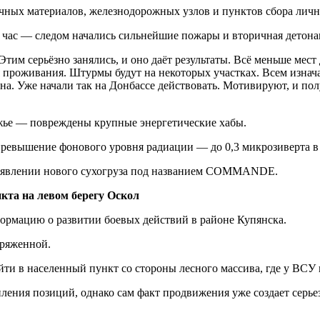
чных материалов, железнодорожных узлов и пунктов сбора лично
 час — следом начались сильнейшие пожары и вторичная детона
им серьёзно занялись, и оно даёт результаты. Всё меньше мест
я проживания. Штурмы будут на некоторых участках. Всем изнача
а. Уже начали так на Донбассе действовать. Мотивируют, и по
жье — повреждены крупные энергетические хабы.
превышение фонового уровня радиации — до 0,3 микрозиверта в 
оявлении нового сухогруза под названием COMMANDE.
кта на левом берегу Оскол
рмацию о развитии боевых действий в районе Купянска.
пряженной.
ти в населенный пункт со стороны лесного массива, где у ВСУ 
пления позиций, однако сам факт продвижения уже создает серье