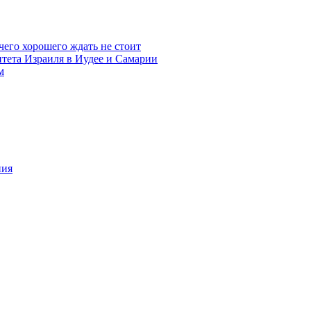
чего хорошего ждать не стоит
итета Израиля в Иудее и Самарии
м
ния