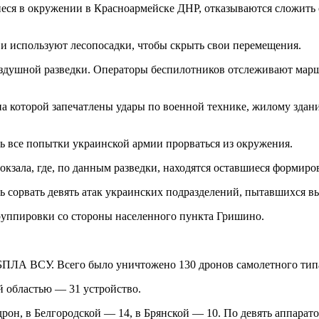
еся в окружении в Красноармейске ДНР, отказываются сложить 
 используют лесопосадки, чтобы скрыть свои перемещения.
оздушной разведки. Операторы беспилотников отслеживают мар
на которой запечатлены удары по военной технике, жилому здан
 все попытки украинской армии прорваться из окружения.
кзала, где, по данным разведки, находятся оставшиеся формиро
сь сорвать девять атак украинских подразделений, пытавшихся в
руппировки со стороны населенного пункта Гришино.
БПЛА ВСУ. Всего было уничтожено 130 дронов самолетного тип
й областью — 31 устройство.
он, в Белгородской — 14, в Брянской — 10. По девять аппарат