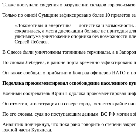
Также поступали сведения о разрушении складов горюче-смазо
Только по одной Сумщине зафиксировано более 10 прилётов за
«Локомотивы и энергетика — логистика и возможности. Эт
сократилась, а места дислокации больше не пригодны дл
ультиматума уничтожение опорника без возможности плен
Сергей Лебедев.
В Одессе были уничтожены топливные терминалы, а в Запоро
По словам Лебедева, в районе порта временно зафиксировано 
Он также сообщил о прибытии в Болград офицеров НАТО и п
Подоляка прокомментировал освобождение населенного пун
Военный обозреватель Юрий Подоляка прокомментировал инфо
Он отметил, что ситуация на севере города остается крайне на
По его словам, судя по поступающим данным, ВС РФ могли вой
Аналитик подчеркнул, что пока рано говорить о степени закре
южной части Купянска.