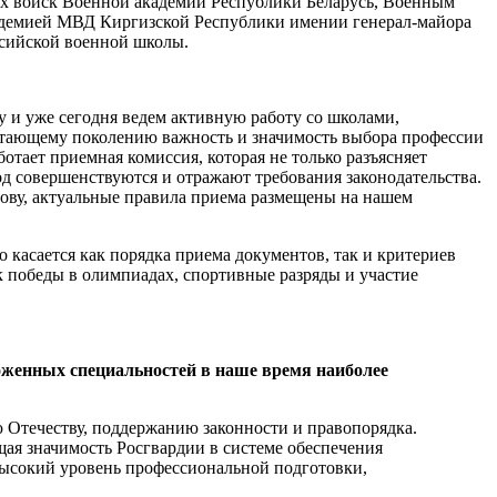
их войск Военной академии Республики Беларусь, Военным
кадемией МВД Киргизской Республики имении генерал-майора
ссийской военной школы.
у и уже сегодня ведем активную работу со школами,
тающему поколению важность и значимость выбора профессии
отает приемная комиссия, которая не только разъясняет
од совершенствуются и отражают требования законодательства.
лову, актуальные правила приема размещены на нашем
о касается как порядка приема документов, так и критериев
 победы в олимпиадах, спортивные разряды и участие
ложенных специальностей в наше время наиболее
 Отечеству, поддержанию законности и правопорядка.
щая значимость Росгвардии в системе обеспечения
высокий уровень профессиональной подготовки,