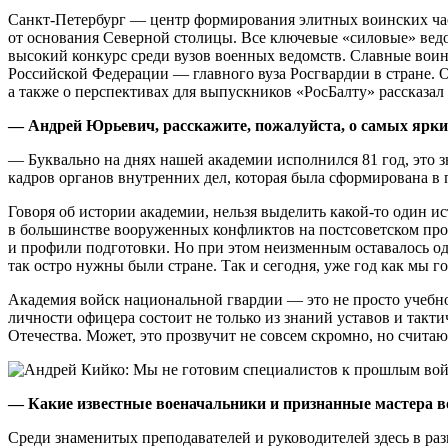
Санкт-Петербург — центр формирования элитных воинских част
от основания Северной столицы. Все ключевые «силовые» ведо
высокий конкурс среди вузов военных ведомств. Славные воин
Российской Федерации — главного вуза Росгвардии в стране. О
а также о перспективах для выпускников «РосБалту» рассказал
— Андрей Юрьевич,
расскажите, пожалуйста, о самых ярки
— Буквально на днях нашей академии исполнился 81 год, это
кадров органов внутренних дел, которая была сформирована в
Говоря об истории академии, нельзя выделить какой-то один и
в большинстве вооруженных конфликтов на постсоветском прос
и профили подготовки. Но при этом неизменным оставалось одн
так остро нужны были стране. Так и сегодня, уже год как мы 
Академия войск национальной гвардии — это не просто учебное
личности офицера состоит не только из знаний уставов и так
Отечества. Может, это прозвучит не совсем скромно, но счит
— Какие известные военачальники и признанные мастера в
Среди знаменитых преподавателей и руководителей здесь в 