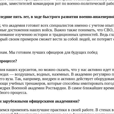
ов, заместителей командиров рот по военно-политической работ
ледние пять лет, в ходе быстрого развития военно-инженерн
у, что академия готовит всех специалистов именно с учетом опы
ные достижения наших войск. Важно также понимать, что СВО, 
нимание изучению истории и традиционных ценностей. Ведь гла
орый своим примером сможет вести за собой людей, не потеряет
процессе?
ния наших курсантов, но можно сказать, что у нас активно идет
редах — воздушных, водных, наземных. В академию регулярно 
его вуза. Так, например, внедрен и активно действует оборудов
ощи учебных тренажеров, которые способны имитировать погод
афедрах Военной академии Росгвардии. В самое ближайшее врем
бного процесса.
ми зарубежными офицерскими академиями?
емся применять наилучшие практики в своей работе. В стенах в