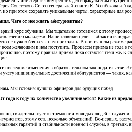
адемией Министерства внутренних дел и факультетом внутренн
ероя Советского Союза генерал-лейтенанта К. Усенбекова и А
 но при этом сохранять уникальные черты, характерные для ро
ния. Чего от нее ждать абитуриентам?
первый курс обучения. Мы тщательно готовимся к этому процесс
ривлечению молодежи. Наши главный цели — объяснить подрас
 что не нужно бояться к нам приходить. В постоянном режиме раб
у всем желающим к нам поступить. Процессы приема из года в г
роизошло, поэтому правила приема пока остаются теми же. К с
щие.
се последние изменения в образовательном законодательстве. Эт
м учету индивидуальных достижений абитуриентов — таких, как
т года к году их количество увеличивается? Какие из пред
овно, свидетельствует о стремлении молодых людей к служению
туриентов, этому есть несколько объяснений. Во-первых, расту
циальных гарантий и стабильности военной службы, в-третьих, 