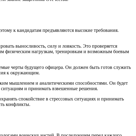
этому к кандидатам предъявляются высокие требования.
овать выносливость, силу и ловкость. Это проверяется
ным физическим нагрузкам, тренировкам и возможным боевым
лемые черты будущего офицера. Он должен быть готов служить
ения к окружающим.
еским мышлением и аналитическими способностями. Он будет
м ситуациям и принимать взвешенные решения.
охранять спокойствие в стрессовых ситуациях и принимать
ать конфликты.
хологами воинских частей. В последующем перед каждого