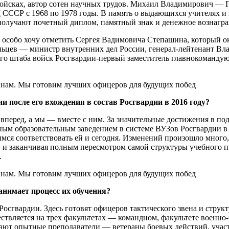
ойсках, автор сотен научных трудов. Михаил Владимирович — Г
СССР с 1968 по 1978 годы. В память о выдающихся учителях и
 получают почетный диплом, памятный знак и денежное вознагр
особо хочу отметить Сергея Вадимовича Степашина, который ок
ьцев — министр внутренних дел России, генерал-лейтенант Вла
ого штаба войск Росгвардии-первый заместитель главнокоманд
 после его вхождения в состав Росгвардии в 2016 году?
 вперед, а мы — вместе с ним. За значительные достижения в п
ным образовательным заведением в системе ВУЗов Росгвардии в 
имся соответствовать ей и сегодня. Изменений произошло много,
 и заканчивая полным пересмотром самой структуры учебного п
.
анимает процесс их обучения?
Росгвардии. Здесь готовят офицеров тактического звена и стр
ествляется на трех факультетах — командном, факультете военн
ботают опытные преподаватели — ветераны боевых действий, уч