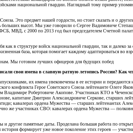
 войсками национальной гвардии. Наглядный тому пример упомя
оюза. Это предмет нашей гордости, но стоит сказать и о других
нь больших высот. Мы уже говорили о Сергее Вадимовиче Степа
ФСБ, МВД, с 2000 по 2013 год был председателем Счетной палаты
 как в структуре войск национальной гвардии, так и далеко за 
жизненная база, которая помогает каждому адаптироваться во вз
писали свои имена в славную ратную летопись России? Как ч
ыпускниками, их имена увековечены в ее истории и передаются 
ского конфликта Герое Советского Союза лейтенанте Олеге Яков
м Владимире Робертовиче Акопове. Участниках КТО в Чеченско
анове, капитане Дмитрии Александровиче Серкове, старших лей
атиди; кавалерах ордена Мужества — старших лейтенантах Алек
чно же участниках СВО: кавалерах ордена Мужества — полковн
 и другие памятные даты. Проделана большая работа по открыти
ая история формирует уже новое поколение этих героев — участ