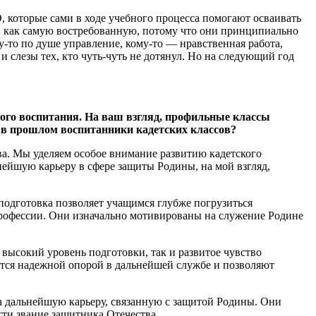
 которые сами в ходе учебного процесса помогают осваивать
й как самую востребованную, потому что они принципиально
то по душе управление, кому-то — нравственная работа,
 и слезы тех, кто чуть-чуть не дотянул. Но на следующий год
кого воспитания. На ваш взгляд, профильные классы
 в прошлом воспитанники кадетских классов?
а. Мы уделяем особое внимание развитию кадетского
ейшую карьеру в сфере защиты Родины, на мой взгляд,
подготовка позволяет учащимся глубже погрузиться
профессии. Они изначально мотивированы на служение Родине
 высокий уровень подготовки, так и развитое чувство
вятся надежной опорой в дальнейшей службе и позволяют
а дальнейшую карьеру, связанную с защитой Родины. Они
сти звание защитника Отечества.