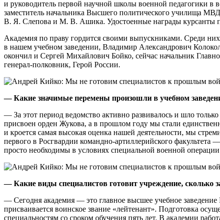
и руководитель первой научной школы военной педагогики в в
заместитель начальника Высшего политического училища МВД 
В. Я. Слепова и М. В. Ашика. Удостоенные награды курсанты
Академия по праву гордится своими выпускниками. Среди них 
в нашем учебном заведении, Владимир Александрович Колокол
окончил и Сергей Михайлович Бойко, сейчас начальник Главн
генерал-полковник, Герой России.
— Какие значимые перемены произошли в учебном заведении
— За этот период ведомство активно развивалось и шло только
присвоен орден Жукова, а в прошлом году мы стали единствен
и кроется самая высокая оценка нашей деятельности, мы стрем
первого в Росгвардии командно-артиллерийского факультета —
просто необходимы в условиях специальной военной операции
— Какие виды специалистов готовит учреждение, сколько з
— Сегодня академия — это главное высшее учебное заведение 
присваивается воинское звание «лейтенант». Подготовка осущ
специальностям со сроком обучения пять лет. В академии ра