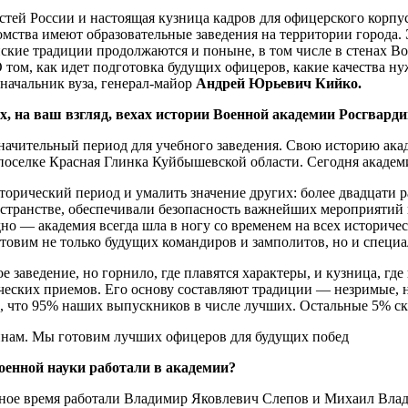
ей России и настоящая кузница кадров для офицерского корпус
мства имеют образовательные заведения на территории города.
ские традиции продолжаются и поныне, в том числе в стенах В
 том, как идет подготовка будущих офицеров, какие качества н
 начальник вуза, генерал-майор
Андрей Юрьевич Кийко.
х, на ваш взгляд, вехах истории Военной академии Росгварди
 значительный период для учебного заведения. Свою историю а
 поселке Красная Глинка Куйбышевской области. Сегодня акаде
сторический период и умалить значение других: более двадцати 
транстве, обеспечивали безопасность важнейших мероприятий в
о — академия всегда шла в ногу со временем на всех историчес
готовим не только будущих командиров и замполитов, но и специ
 заведение, но горнило, где плавятся характеры, и кузница, гд
тических приемов. Его основу составляют традиции — незримые
аю, что 95% наших выпускников в числе лучших. Остальные 5% с
оенной науки работали в академии?
разное время работали Владимир Яковлевич Слепов и Михаил В