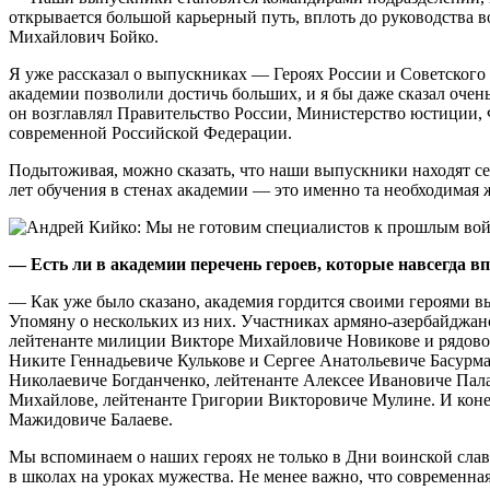
открывается большой карьерный путь, вплоть до руководства
Михайлович Бойко.
Я уже рассказал о выпускниках — Героях России и Советского С
академии позволили достичь больших, и я бы даже сказал оче
он возглавлял Правительство России, Министерство юстиции, 
современной Российской Федерации.
Подытоживая, можно сказать, что наши выпускники находят себя
лет обучения в стенах академии — это именно та необходимая 
— Есть ли в академии перечень героев, которые навсегда в
— Как уже было сказано, академия гордится своими героями в
Упомяну о нескольких из них. Участниках армяно-азербайджан
лейтенанте милиции Викторе Михайловиче Новикове и рядово
Никите Геннадьевиче Кулькове и Сергее Анатольевиче Басурм
Николаевиче Богданченко, лейтенанте Алексее Ивановиче Пал
Михайлове, лейтенанте Григории Викторовиче Мулине. И коне
Мажидовиче Балаеве.
Мы вспоминаем о наших героях не только в Дни воинской славы
в школах на уроках мужества. Не менее важно, что современн