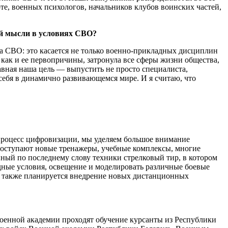
е, военных психологов, начальников клубов воинских частей,
ой мысли в условиях СВО?
та СВО: это касается не только военно-прикладных дисциплин
как и ее первопричины, затронула все сферы жизни общества,
вная наша цель — выпустить не просто специалиста,
 себя в динамично развивающемся мире. И я считаю, что
 процесс цифровизации, мы уделяем большое внимание
поступают новые тренажеры, учебные комплексы, многие
анный по последнему слову техники стрелковый тир, в котором
ные условия, освещение и моделировать различные боевые
я также планируется внедрение новых дистанционных
оенной академии проходят обучение курсанты из Республики