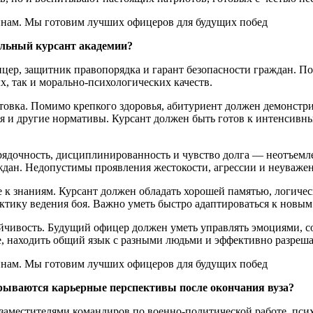
льный курсант академии?
цер, защитник правопорядка и гарант безопасности граждан. По
, так и морально-психологических качеств.
овка. Помимо крепкого здоровья, абитуриент должен демонстрир
ния и другие нормативы. Курсант должен быть готов к интенсив
орядочность, дисциплинированность и чувство долга — неотъем
раждан. Недопустимы проявления жестокости, агрессии и неуваж
е к знаниям. Курсант должен обладать хорошей памятью, логич
актику ведения боя. Важно уметь быстро адаптироваться к новы
йчивость. Будущий офицер должен уметь управлять эмоциями, с
е, находить общий язык с разными людьми и эффективно разреш
рываются карьерные перспективы после окончания вуза?
аместителями командиров по военно-политической работе, пси