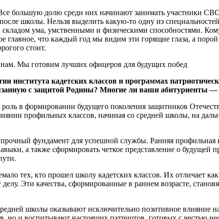
 Все большую долю среди них начинают занимать участники СВО,
после школы. Нельзя выделить какую-то одну из специальносте
складом ума, умственными и физическими способностями. Кому-
ое главное, что каждый год мы видим эти горящие глаза, а порой
орогого стоит.
итии института кадетских классов и программах патриотичес
вязанную с защитой Родины? Многие ли ваши абитуриенты —
 роль в формировании будущего поколения защитников Отечеств
иянии профильных классов, начиная со средней школы, на дальн
т прочный фундамент для успешной службы. Ранняя профильная 
авыки, а также сформировать четкое представление о будущей 
пути.
мало тех, кто прошел школу кадетских классов. Их отличает как
 делу. Эти качества, сформированные в раннем возрасте, стано
 средней школы оказывают исключительно позитивное влияние н
в, но и воспитывают настоящих патриотов, готовых с честью не