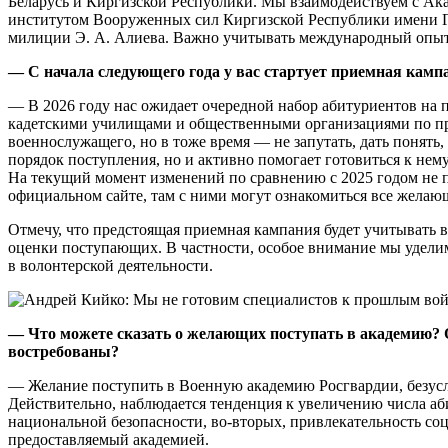
Беларусь и Киргизской Республики. Мы взаимодействуем с Ак
институтом Вооруженных сил Киргизской Республики имени Г
милиции Э. А. Алиева. Важно учитывать международный опыт,
— С начала следующего года у вас стартует приемная кампа
— В 2026 году нас ожидает очередной набор абитуриентов на 
кадетскими училищами и общественными организациями по п
военнослужащего, но в тоже время — не запутать, дать понять,
порядок поступления, но и активно помогает готовиться к нем
На текущий момент изменений по сравнению с 2025 годом не п
официальном сайте, там с ними могут ознакомиться все желаю
Отмечу, что предстоящая приемная кампания будет учитывать в
оценки поступающих. В частности, особое внимание мы удели
в волонтерской деятельности.
— Что можете сказать о желающих поступать в академию? О
востребованы?
— Желание поступить в Военную академию Росгвардии, безусл
Действительно, наблюдается тенденция к увеличению числа аби
национальной безопасности, во-вторых, привлекательность со
предоставляемый академией.