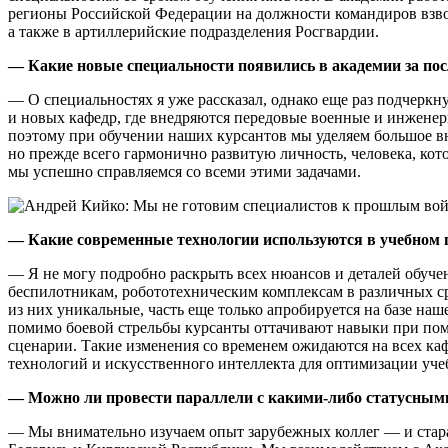
регионы Российской Федерации на должности командиров взвод
а также в артиллерийские подразделения Росгвардии.
— Какие новые специальности появились в академии за пос
— О специальностях я уже рассказал, однако еще раз подчеркн
и новых кафедр, где внедряются передовые военные и инженер
поэтому при обучении наших курсантов мы уделяем большое в
но прежде всего гармонично развитую личность, человека, кот
мы успешно справляемся со всеми этими задачами.
— Какие современные технологии используются в учебном 
— Я не могу подробно раскрыть всех нюансов и деталей обуче
беспилотникам, робототехническим комплексам в различных с
из них уникальные, часть еще только апробируется на базе наш
помимо боевой стрельбы курсанты оттачивают навыки при пом
сценарии. Такие изменения со временем ожидаются на всех к
технологий и искусственного интеллекта для оптимизации уче
— Можно ли провести параллели с какими-либо статусны
— Мы внимательно изучаем опыт зарубежных коллег — и стара