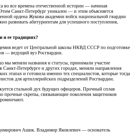
а во все времена отечественной истории — начиная
 Этим Санкт-Петербург уникален — и этим объясняется
оенной ордена Жукова академии войск национальной гвардии
ужно развивать абитуриентам для успешного поступления,
и и ее традициях?
кадемия ведет от Центральной школы НКВД СССР по подготовке
мия — ведущий вуз Росгвардии.
раз мы меняли названия и статусы, принимали участие
 Санкт-Петербурге и других городах, меняли направления
ких этапах и готовила именно тех специалистов, которые тогда
алистов для артиллерийских подразделений Росгвардии.
е куется стальной дух будущих офицеров. Прочный сплав
, но прочные скрепы, связывающие поколения защитников
кромничают.
ладимирович Ашик. Владимир Яковлевич — основатель