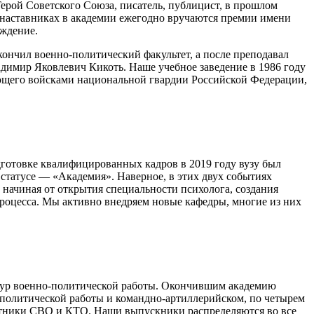
ерой Советского Союза, писатель, публицист, в прошлом
 наставниках в академии ежегодно вручаются премии имени
аждение.
ончил военно-политический факультет, а после преподавал
димир Яковлевич Кикоть. Наше учебное заведение в 1986 году
ующего войсками национальной гвардии Российской Федерации,
одготовке квалифицированных кадров в 2019 году вузу был
статусе — «Академия». Наверное, в этих двух событиях
 начиная от открытия специальности психолога, создания
роцесса. Мы активно внедряем новые кафедры, многие из них
уктур военно-политической работы. Окончившим академию
о-политической работы и командно-артиллерийском, по четырем
астники СВО и КТО. Наши выпускники распределяются во все