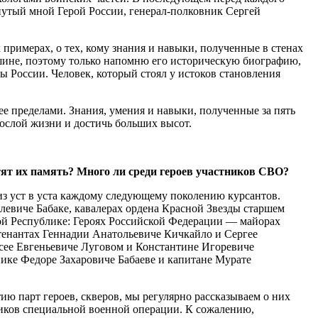
нутый мной Герой России, генерал-полковник Сергей
 примерах, о тех, кому знания и навыки, полученные в стенах
шине, поэтому только напомню его историческую биографию,
 России. Человек, который стоял у истоков становления
ее пределами. Знания, умения и навыки, полученные за пять
рослой жизни и достичь больших высот.
тят их память? Много ли среди героев участников СВО?
из уст в уста каждому следующему поколению курсантов.
левиче Бабаке, кавалерах ордена Красной Звезды старшем
й Республике: Героях Российской Федерации — майорах
тенантах Геннадии Анатольевиче Кичкайло и Сергее
сее Евгеньевиче Луговом и Константине Игоревиче
ике Федоре Захаровиче Бабаеве и капитане Мурате
ю парт героев, скверов, мы регулярно рассказываем о них
ников специальной военной операции. К сожалению,