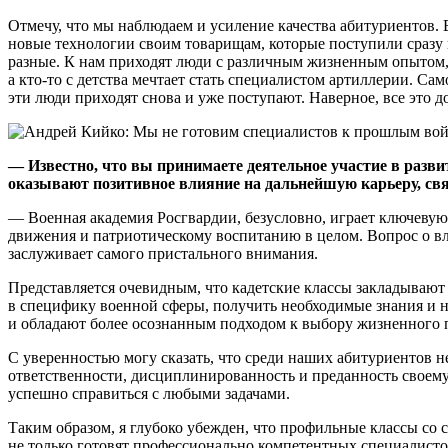
Отмечу, что мы наблюдаем и усиление качества абитуриентов.
новые технологии своим товарищам, которые поступили сразу 
разные. К нам приходят люди с различным жизненным опытом, 
а кто-то с детства мечтает стать специалистом артиллерии. Сам
эти люди приходят снова и уже поступают. Наверное, все это д
— Известно, что вы принимаете деятельное участие в разв
оказывают позитивное влияние на дальнейшую карьеру, с
— Военная академия Росгвардии, безусловно, играет ключевую
движения и патриотическому воспитанию в целом. Вопрос о вл
заслуживает самого пристального внимания.
Представляется очевидным, что кадетские классы закладываю
в специфику военной сферы, получить необходимые знания и н
и обладают более осознанным подходом к выбору жизненного 
С уверенностью могу сказать, что среди наших абитуриентов не
ответственности, дисциплинированность и преданность своему
успешно справиться с любыми задачами.
Таким образом, я глубоко убежден, что профильные классы со
не только готовят профессионально компетентных специалисто