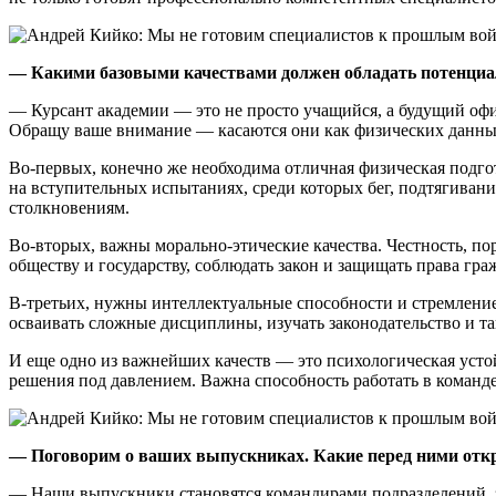
— Какими базовыми качествами должен обладать потенциа
— Курсант академии — это не просто учащийся, а будущий офи
Обращу ваше внимание — касаются они как физических данных
Во-первых, конечно же необходима отличная физическая подгот
на вступительных испытаниях, среди которых бег, подтягива
столкновениям.
Во-вторых, важны морально-этические качества. Честность, п
обществу и государству, соблюдать закон и защищать права г
В-третьих, нужны интеллектуальные способности и стремлени
осваивать сложные дисциплины, изучать законодательство и т
И еще одно из важнейших качеств — это психологическая усто
решения под давлением. Важна способность работать в команд
— Поговорим о ваших выпускниках. Какие перед ними отк
— Наши выпускники становятся командирами подразделений, з