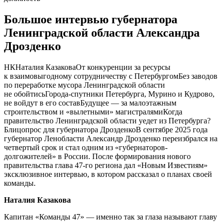
Большое интервью губернатора
Ленинградской области Александра
Дрозденко
НКНаталия КазаковаОт конкуренции за ресурсы
к взаимовыгодному сотрудничеству с ПетербургомБез заводов
по переработке мусора Ленинградской области
не обойтисьГорода-спутники Петербурга, Мурино и Кудрово,
не войдут в его составБудущее — за малоэтажным
строительством и «вылетными» магистралямиКогда
правительство Ленинградской области уедет из Петербурга?
Блицопрос для губернатора ДрозденкоВ сентябре 2025 года
губернатор Ленобласти Александр Дрозденко переизбрался на
четвертый срок и стал одним из «губернаторов-
долгожителей» в России. После формирования нового
правительства глава 47-го региона дал «Новым Известиям»
эксклюзивное интервью, в котором рассказал о планах своей
команды.
Наталия Казакова
Капитан «Команды 47» — именно так за глаза называют главу