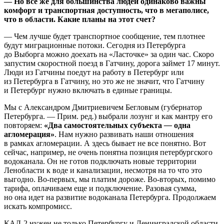
— Но все же для большинства людей одинаково важны
комфорт и транспортная доступность, что в мегаполисе,
что в области. Какие планы на этот счет?
— Чем лучше будет транспортное сообщение, тем плотнее
будут миграционные потоки. Сегодня из Петербурга
до Выборга можно доехать на «Ласточке» за один час. Скоро
запустим скоростной поезд в Гатчину, дорога займет 17 минут.
Люди из Гатчины поедут на работу в Петербург или
из Петербурга в Гатчину, но это же не значит, что Гатчину
и Петербург нужно включать в единые границы.
Мы с Александром Дмитриевичем Бегловым (губернатор
Петербурга. — Прим. ред
.
) выбрали лозунг и как мантру его
повторяем:
«Два самостоятельных субъекта
—
одна
агломерация»
. Нам нужно развивать наши отношения
в рамках агломерации. А здесь бывает не все понятно. Вот
сейчас, например, не очень понятна позиция петербургского
водоканала. Он не готов подключать новые территории
Ленобласти к воде и канализации, несмотря на то что это
выгодно. Во-первых, мы платим дороже. Во-вторых, помимо
тарифа, оплачиваем еще и подключение. Разовая сумма,
но она идет на развитие водоканала Петербурга. Продолжаем
искать компромисс.
КАД-2 нужен не только Петербургу и Ленинградской области.