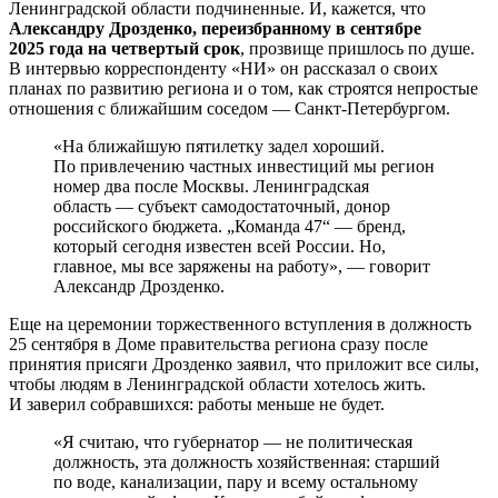
Ленинградской области подчиненные. И, кажется, что
Александру Дрозденко, переизбранному в сентябре
2025 года на четвертый срок
, прозвище пришлось по душе.
В интервью корреспонденту «НИ» он рассказал о своих
планах по развитию региона и о том, как строятся непростые
отношения с ближайшим соседом — Санкт-Петербургом.
«На ближайшую пятилетку задел хороший.
По привлечению частных инвестиций мы регион
номер два после Москвы. Ленинградская
область — субъект самодостаточный, донор
российского бюджета. „Команда 47“ — бренд,
который сегодня известен всей России. Но,
главное, мы все заряжены на работу», — говорит
Александр Дрозденко.
Еще на церемонии торжественного вступления в должность
25 сентября в Доме правительства региона сразу после
принятия присяги Дрозденко заявил, что приложит все силы,
чтобы людям в Ленинградской области хотелось жить.
И заверил собравшихся: работы меньше не будет.
«Я считаю, что губернатор — не политическая
должность, эта должность хозяйственная: старший
по воде, канализации, пару и всему остальному