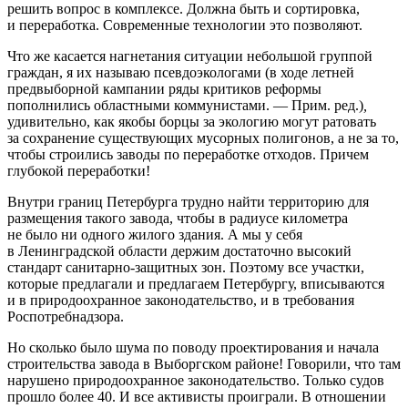
решить вопрос в комплексе. Должна быть и сортировка,
и переработка. Современные технологии это позволяют.
Что же касается нагнетания ситуации небольшой группой
граждан, я их называю псевдоэкологами (в ходе летней
предвыборной кампании ряды критиков реформы
пополнились областными коммунистами. — Прим. ред.)
,
удивительно, как якобы борцы за экологию могут ратовать
за сохранение существующих мусорных полигонов, а не за то,
чтобы строились заводы по переработке отходов. Причем
глубокой переработки!
Внутри границ Петербурга трудно найти территорию для
размещения такого завода, чтобы в радиусе километра
не было ни одного жилого здания. А мы у себя
в Ленинградской области держим достаточно высокий
стандарт санитарно-защитных зон. Поэтому все участки,
которые предлагали и предлагаем Петербургу, вписываются
и в природоохранное законодательство, и в требования
Роспотребнадзора.
Но сколько было шума по поводу проектирования и начала
строительства завода в Выборгском районе! Говорили, что там
нарушено природоохранное законодательство. Только судов
прошло более 40. И все активисты проиграли. В отношении