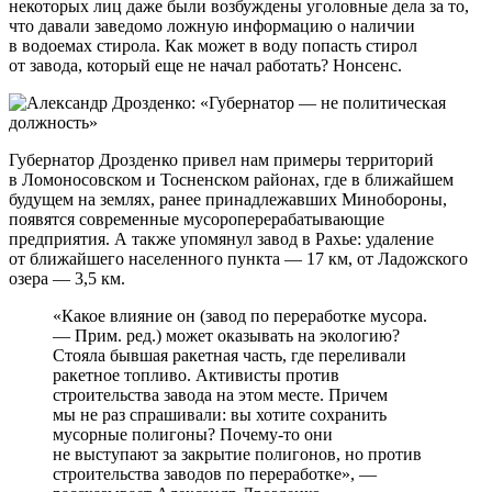
некоторых лиц даже были возбуждены уголовные дела за то,
что давали заведомо ложную информацию о наличии
в водоемах стирола. Как может в воду попасть стирол
от завода, который еще не начал работать? Нонсенс.
Губернатор Дрозденко привел нам примеры территорий
в Ломоносовском и Тосненском районах, где в ближайшем
будущем на землях, ранее принадлежавших Минобороны,
появятся современные мусороперерабатывающие
предприятия. А также упомянул завод в Рахье: удаление
от ближайшего населенного пункта — 17 км, от Ладожского
озера — 3,5 км.
«Какое влияние он (завод по переработке мусора.
— Прим. ред.) может оказывать на экологию?
Стояла бывшая ракетная часть, где переливали
ракетное топливо. Активисты против
строительства завода на этом месте. Причем
мы не раз спрашивали: вы хотите сохранить
мусорные полигоны? Почему-то они
не выступают за закрытие полигонов, но против
строительства заводов по переработке», —