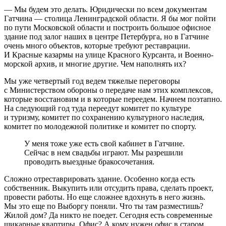
— Мы будем это делать. Юридически по всем документам
Гатчина — столица Ленинградской области. Я бы мог пойти
по пути Московской области и построить большое офисное
здание под залог наших в центре Петербурга, но в Гатчине
очень много объектов, которые требуют реставрации.
И Красные казармы на улице Красного Курсанта, и Военно-
морской архив, и многие другие. Чем наполнять их?
Мы уже четвертый год ведем тяжелые переговоры
с Министерством обороны о передаче нам этих комплексов,
которые восстановим и в которые переедем. Начнем поэтапно.
На следующий год туда переедут комитет по культуре
и туризму, комитет по сохранению культурного наследия,
комитет по молодежной политике и комитет по спорту.
У меня тоже уже есть свой кабинет в Гатчине.
Сейчас в нем свадьбы играют. Мы разрешили
проводить выездные бракосочетания.
Сложно отреставрировать здание. Особенно когда есть
собственник. Выкупить или отсудить права, сделать проект,
провести работы. Но еще сложнее вдохнуть в него жизнь.
Мы это еще по Выборгу поняли. Что ты там разместишь?
Жилой дом? Да никто не поедет. Сегодня есть современные
шикарные квартиры. Офис? А кому нужен офис в старом