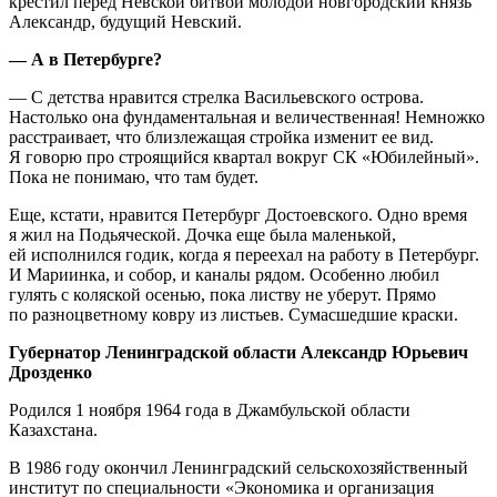
крестил перед Невской битвой молодой новгородский князь
Александр, будущий Невский.
—
А в Петербурге?
— С детства нравится стрелка Васильевского острова.
Настолько она фундаментальная и величественная! Немножко
расстраивает, что близлежащая стройка изменит ее вид.
Я говорю про строящийся квартал вокруг СК «Юбилейный».
Пока не понимаю, что там будет.
Еще, кстати, нравится Петербург Достоевского. Одно время
я жил на Подьяческой. Дочка еще была маленькой,
ей исполнился годик, когда я переехал на работу в Петербург.
И Мариинка, и собор, и каналы рядом. Особенно любил
гулять с коляской осенью, пока листву не уберут. Прямо
по разноцветному ковру из листьев. Сумасшедшие краски.
Губернатор Ленинградской области Александр Юрьевич
Дрозденко
Родился 1 ноября 1964 года в Джамбульской области
Казахстана.
В 1986 году окончил Ленинградский сельскохозяйственный
институт по специальности «Экономика и организация