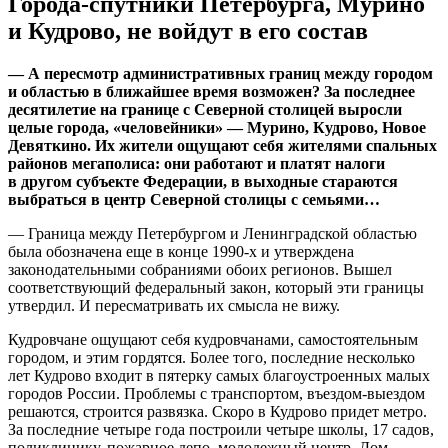
Города-спутники Петербурга, Мурино
и Кудрово, не войдут в его состав
— А пересмотр административных границ между городом
и областью в ближайшее время возможен? За последнее
десятилетие на границе с Северной столицей выросли
целые города, «человейники» — Мурино, Кудрово, Новое
Девяткино. Их жители ощущают себя жителями спальных
районов мегаполиса: они работают и платят налоги
в другом субъекте Федерации, в выходные стараются
выбраться в центр Северной столицы с семьями…
— Граница между Петербургом и Ленинградской областью
была обозначена еще в конце 1990-х и утверждена
законодательными собраниями обоих регионов. Вышел
соответствующий федеральный закон, который эти границы
утвердил. И пересматривать их смысла не вижу.
Кудровчане ощущают себя кудровчанами, самостоятельным
городом, и этим гордятся. Более того, последние несколько
лет Кудрово входит в пятерку самых благоустроенных малых
городов России. Проблемы с транспортом, въездом-выездом
решаются, строится развязка. Скоро в Кудрово придет метро.
За последние четыре года построили четыре школы, 17 садов,
поликлинику, пожарное депо, молодежный центр, Дом