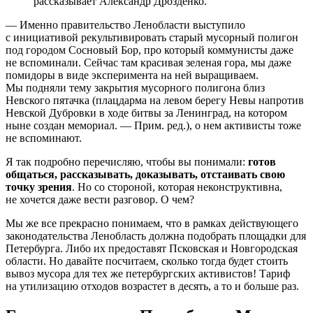
рассказывает Александр Дрозденко.
— Именно правительство Ленобласти выступило
с инициативой рекультивировать старый мусорный полигон
под городом Сосновый Бор, про который коммунисты даже
не вспоминали. Сейчас там красивая зеленая гора, мы даже
помидоры в виде эксперимента на ней выращиваем.
Мы подняли тему закрытия мусорного полигона близ
Невского пятачка (плацдарма на левом берегу Невы напротив
Невской Дубровки в ходе битвы за Ленинград, на котором
ныне создан мемориал. — Прим. ред.), о нем активисты тоже
не вспоминают.
Я так подробно перечисляю, чтобы вы понимали:
готов
общаться, рассказывать, доказывать, отстаивать свою
точку зрения
. Но со стороной, которая неконструктивна,
не хочется даже вести разговор. О чем?
Мы же все прекрасно понимаем, что в рамках действующего
законодательства Ленобласть должна подобрать площадки для
Петербурга. Либо их предоставят Псковская и Новгородская
области. Но давайте посчитаем, сколько тогда будет стоить
вывоз мусора для тех же петербургских активистов! Тариф
на утилизацию отходов возрастет в десять, а то и больше раз.