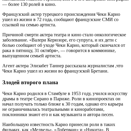
— более 130 ролей в кино.
Французский актер турецкого происхождения Чеки Карио
ушел из жизни в 72 года, сообщают французские СМИ со
ссылкой на семью артиста.
Причиной смерти актера театра и кино стало онкологическое
заболевание. «Валери Керюзоре, его супруга, и их дети с
болью сообщают об уходе Чеки Карио, который скончался от
рака в пятницу, 31 октября», — говорится в коммюнике,
выпущенном семьей артиста.
Агент актера Элизабет Таннер рассказала журналистам ,что
Чеки Карио ушел из жизни во французской Бретани.
Злодей второго плана
Чеки Карио родился в Стамбуле в 1953 году, учился искусству
драмы в театре Сирано в Париже. Роли в кинопроектах он
начал получать только ближе к 30 годам, однако его карьера
не ограничивалась театральными и киноработами,
поклонники знают его и как музыканта и автора песен.
Наибольшую известность Карио принесли роли в таких
фильмах, как «Медведь», «Доберман» и «Никита». В