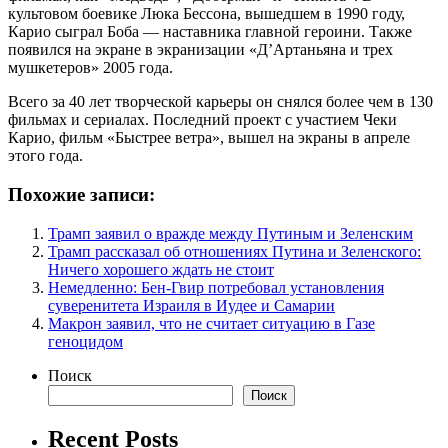
культовом боевике Люка Бессона, вышедшем в 1990 году,
Карио сыграл Боба — наставника главной героини. Также
появился на экране в экранизации «Д’Артаньяна и трех
мушкетеров» 2005 года.
Всего за 40 лет творческой карьеры он снялся более чем в 130
фильмах и сериалах. Последний проект с участием Чеки
Карио, фильм «Быстрее ветра», вышел на экраны в апреле
этого года.
Похожие записи:
Трамп заявил о вражде между Путиным и Зеленским
Трамп рассказал об отношениях Путина и Зеленского:
Ничего хорошего ждать не стоит
Немедленно: Бен-Гвир потребовал установления
суверенитета Израиля в Иудее и Самарии
Макрон заявил, что не считает ситуацию в Газе
геноцидом
Поиск
Поиск
Recent Posts