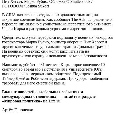
Пит Хегсет, Марко Рубио. Обложка © Shutterstock /
FOTODOM / Joshua Sukoff
В США начался переезд высших должностных лиц на
закрытые военные базы. Как сообщает The Atlantic, решение о
переселении связано с убийством консервативного активиста
Чарли Кирка и растущими угрозами в адрес чиновников.
Среди тех, кто уже перебрался под защиту военных, находятся
госсекретарь Марко Рубио, министр обороны Пит Хегсет и
другие ключевые фигуры администрации Дональда Трампа.
На военных объектах они могут рассчитывать на
круглосуточную охрану и повышенные меры безопасности.
Напомним, убийство 31-летнего Кирка, произошедшее 10
сентября во время его выступления в университете Юты,
вызвало шок в американском обществе. Подозреваемый
Тайлер Джеймс Робинсон задержан. Прокуроры пообещали
требовать для него смертной казни.
Больше новостей о глобальных событиях и
международных отношениях — читайте в разделе
«Мировая политика» на Life.ru.
Артём Гапоненко