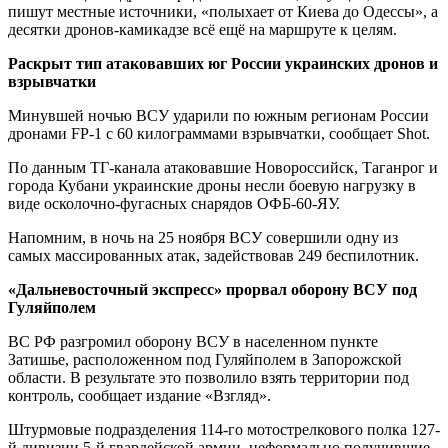
пишут местные источники, «полыхает от Киева до Одессы», а
десятки дронов-камикадзе всё ещё на маршруте к целям.
Раскрыт тип атаковавших юг России украинских дронов и
взрывчатки
Минувшей ночью ВСУ ударили по южным регионам России
дронами FP-1 с 60 килограммами взрывчатки, сообщает Shot.
По данным ТГ-канала атаковавшие Новороссийск, Таганрог и
города Кубани украинские дроны несли боевую нагрузку в
виде осколочно-фугасных снарядов ОФБ-60-ЯУ.
Напомним, в ночь на 25 ноября ВСУ совершили одну из
самых массированных атак, задействовав 249 беспилотник.
«Дальневосточный экспресс» прорвал оборону ВСУ под
Гуляйполем
ВС РФ разгромил оборону ВСУ в населенном пункте
Затишье, расположенном под Гуляйполем в Запорожской
области. В результате это позволило взять территории под
контроль, сообщает издание «Взгляд».
Штурмовые подразделения 114-го мотострелкового полка 127-
й дивизии 5-й гвардейской армии, неформально получившие