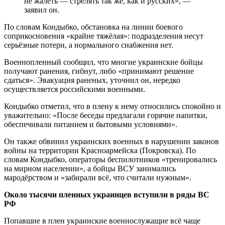
не жалеть — стрелять так же, как и русских», —
заявил он.
По словам Кондыбко, обстановка на линии боевого
соприкосновения «крайне тяжёлая»: подразделения несут
серьёзные потери, а нормального снабжения нет.
Военнопленный сообщил, что многие украинские бойцы
получают ранения, гибнут, либо «принимают решение
сдаться». Эвакуация раненых, уточнил он, нередко
осуществляется российскими военными.
Кондыбко отметил, что в плену к нему относились спокойно и
уважительно: «После беседы предлагали горячие напитки,
обеспечивали питанием и бытовыми условиями».
Он также обвинил украинских военных в нарушении законов
войны на территории Красноармейска (Покровска). По
словам Кондыбко, операторы беспилотников «тренировались
на мирном населении», а бойцы ВСУ занимались
мародёрством и «забирали всё, что считали нужным».
Около тысячи пленных украинцев вступили в ряды ВС
РФ
Попавшие в плен украинские военнослужащие всё чаще