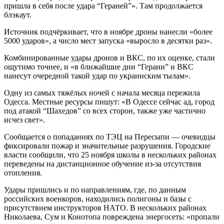
пришла в себя после удара “Гераней”». Там продолжается
блэкаут.
Источник подчёркивает, что в ноябре дроны нанесли «более
5000 ударов», а число мест запуска «выросло в десятки раз».
Комбинированные удары дронов и ВКС, по их оценке, стали
ощутимо точнее, и «в ближайшие дни “Герани” и ВКС
нанесут очередной такой удар по украинским тылам».
Одну из самых тяжёлых ночей с начала месяца пережила
Одесса. Местные ресурсы пишут: «В Одессе сейчас ад, город
под атакой “Шахедов” со всех сторон, также уже частично
исчез свет».
Сообщается о попаданиях по ТЭЦ на Пересыпи — очевидцы
фиксировали пожар и значительные разрушения. Городские
власти сообщили, что 25 ноября школы в нескольких районах
переведены на дистанционное обучение из-за отсутствия
отопления.
Удары пришлись и по направлениям, где, по данным
российских военкоров, находились полигоны и базы с
присутствием инструкторов НАТО. В нескольких районах
Николаева, Сум и Конотопа повреждена энергосеть: «пропали