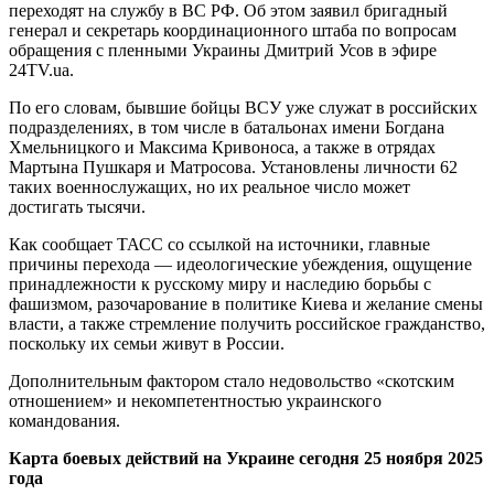
переходят на службу в ВС РФ. Об этом заявил бригадный
генерал и секретарь координационного штаба по вопросам
обращения с пленными Украины Дмитрий Усов в эфире
24TV.ua.
По его словам, бывшие бойцы ВСУ уже служат в российских
подразделениях, в том числе в батальонах имени Богдана
Хмельницкого и Максима Кривоноса, а также в отрядах
Мартына Пушкаря и Матросова. Установлены личности 62
таких военнослужащих, но их реальное число может
достигать тысячи.
Как сообщает ТАСС со ссылкой на источники, главные
причины перехода — идеологические убеждения, ощущение
принадлежности к русскому миру и наследию борьбы с
фашизмом, разочарование в политике Киева и желание смены
власти, а также стремление получить российское гражданство,
поскольку их семьи живут в России.
Дополнительным фактором стало недовольство «скотским
отношением» и некомпетентностью украинского
командования.
Карта боевых действий на Украине сегодня 25 ноября 2025
года