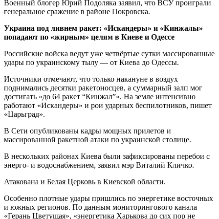
Военный блогер Юрий Подоляка заявил, что ВСУ проиграли
генеральное сражение в районе Покровска.
Украина под ливнем ракет: «Искандеры» и «Кинжалы»
попадают по «жирным» целям в Киеве и Одессе
Российские войска ведут уже четвёртые сутки массированные
удары по украинскому тылу — от Киева до Одессы.
Источники отмечают, что только накануне в воздух
поднимались десятки ракетоносцев, а суммарный залп мог
достигать «до 64 ракет “Кинжал”». На земле интенсивно
работают «Искандеры» и рои ударных беспилотников, пишет
«Царьград».
В Сети опубликованы кадры мощных прилетов и
массированной ракетной атаки по украинской столице.
В нескольких районах Киева были зафиксированы перебои с
энерго- и водоснабжением, заявил мэр Виталий Кличко.
Атакована и Белая Церковь в Киевской области.
Особенно плотные удары пришлись по энергетике восточных
и южных регионов. По данным мониторингового канала
«Герань Цветущая», «энергетика Харькова до сих пор не