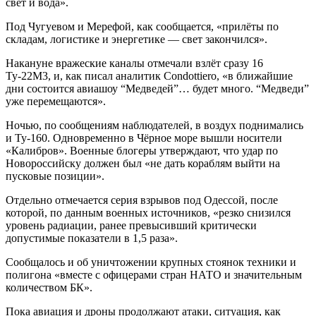
свет и вода».
Под Чугуевом и Мерефой, как сообщается, «прилёты по
складам, логистике и энергетике — свет закончился».
Накануне вражеские каналы отмечали взлёт сразу 16
Ту-22М3, и, как писал аналитик Condottiero, «в ближайшие
дни состоится авиашоу “Медведей”… будет много. “Медведи”
уже перемещаются».
Ночью, по сообщениям наблюдателей, в воздух поднимались
и Ту-160. Одновременно в Чёрное море вышли носители
«Калибров». Военные блогеры утверждают, что удар по
Новороссийску должен был «не дать кораблям выйти на
пусковые позиции».
Отдельно отмечается серия взрывов под Одессой, после
которой, по данным военных источников, «резко снизился
уровень радиации, ранее превысивший критически
допустимые показатели в 1,5 раза».
Сообщалось и об уничтожении крупных стоянок техники и
полигона «вместе с офицерами стран НАТО и значительным
количеством БК».
Пока авиация и дроны продолжают атаки, ситуация, как