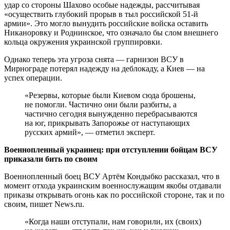
удар со стороны Шахово особые надежды, рассчитывая
«осуществить глубокий прорыв в тыл российской 51-й
армии». Это могло вынудить российские войска оставить
Никаноровку и Роднинское, что означало бы слом внешнего
кольца окружения украинской группировки.
Однако теперь эта угроза снята — гарнизон ВСУ в
Мирнограде потерял надежду на деблокаду, а Киев — на
успех операции.
«Резервы, которые были Киевом сюда брошены,
не помогли. Частично они были разбиты, а
частично сегодня вынужденно перебрасываются
на юг, прикрывать Запорожье от наступающих
русских армий», — отметил эксперт.
Военнопленный украинец: при отступлении бойцам ВСУ
приказали бить по своим
Военнопленный боец ВСУ Артём Кондыбко рассказал, что в
момент отхода украинским военнослужащим якобы отдавали
приказы открывать огонь как по российской стороне, так и по
своим, пишет News.ru.
«Когда наши отступали, нам говорили, их (своих)