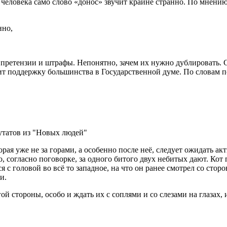
о человека само слово «донос» звучит крайне странно. По мнени
нно,
е претензии и штрафы. Непонятно, зачем их нужно дублировать. 
чит поддержку большинства в Государственной думе. По словам 
орая уже не за горами, а особенно после неё, следует ожидать 
то, согласно поговорке, за одного битого двух небитых дают. Ко
я с головой во всё то западное, на что он ранее смотрел со сто
и.
гой стороны, особо и ждать их с соплями и со слезами на глазах,