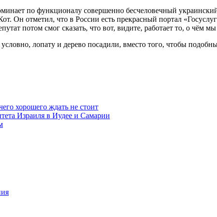
минает по функционалу совершенно бесчеловечный украинский 
т. Он отметил, что в России есть прекрасный портал «Госуслуги»
тат потом смог сказать, что вот, видите, работает то, о чём мы 
 условно, лопату и дерево посадили, вместо того, чтобы подоб
чего хорошего ждать не стоит
итета Израиля в Иудее и Самарии
м
ния