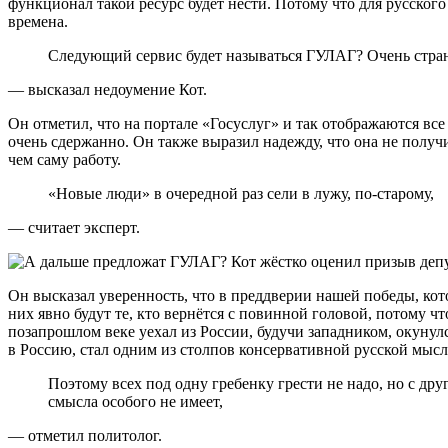
функционал такой ресурс будет нести. Потому что для русског
времена.
Следующий сервис будет называться ГУЛАГ? Очень стра
— высказал недоумение Кот.
Он отметил, что на портале «Госуслуг» и так отображаются вс
очень сдержанно. Он также выразил надежду, что она не полу
чем саму работу.
«Новые люди» в очередной раз сели в лужу, по-старому,
— считает эксперт.
Он высказал уверенность, что в преддверии нашей победы, кот
них явно будут те, кто вернётся с повинной головой, потому ч
позапрошлом веке уехал из России, будучи западником, окунулс
в Россию, стал одним из столпов консервативной русской мысл
Поэтому всех под одну гребенку грести не надо, но с дру
смысла особого не имеет,
— отметил политолог.