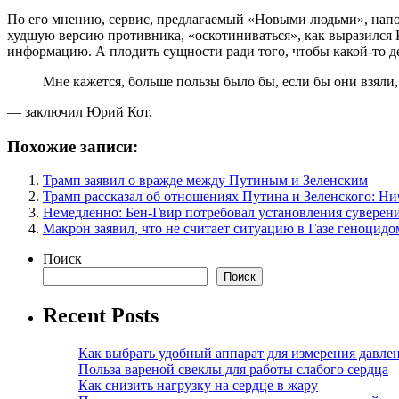
По его мнению, сервис, предлагаемый «Новыми людьми», напо
худшую версию противника, «оскотиниваться», как выразился Ко
информацию. А плодить сущности ради того, чтобы какой-то депу
Мне кажется, больше пользы было бы, если бы они взяли,
— заключил Юрий Кот.
Похожие записи:
Трамп заявил о вражде между Путиным и Зеленским
Трамп рассказал об отношениях Путина и Зеленского: Ни
Немедленно: Бен-Гвир потребовал установления суверен
Макрон заявил, что не считает ситуацию в Газе геноцидо
Поиск
Поиск
Recent Posts
Как выбрать удобный аппарат для измерения давле
Польза вареной свеклы для работы слабого сердца
Как снизить нагрузку на сердце в жару