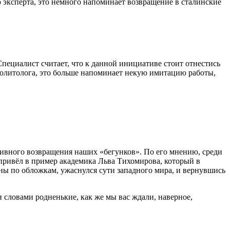
ю эксперта, это немного напоминает возвращение в сталинские
Специалист считает, что к данной инициативе стоит отнестись
политолога, это больше напоминает некую имитацию работы,
активного возвращения наших «бегунков». По его мнению, среди
т привёл в пример академика Льва Тихомирова, который в
роны по обложкам, ужаснулся сути западного мира, и вернувшись
 и словами родненькие, как же мы вас ждали, наверное,