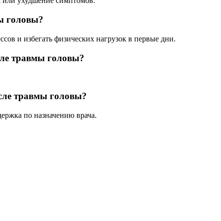
я или ухудшение симптомов.
ы головы?
ссов и избегать физических нагрузок в первые дни.
сле травмы головы?
сле травмы головы?
держка по назначению врача.