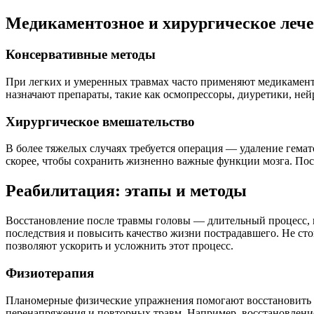
Медикаментозное и хирургическое леч
Консервативные методы
При легких и умеренных травмах часто применяют медикаменто
назначают препараты, такие как осмопрессоры, диуретики, не
Хирургическое вмешательство
В более тяжелых случаях требуется операция — удаление гема
скорее, чтобы сохранить жизненно важные функции мозга. П
Реабилитация: этапы и методы
Восстановление после травмы головы — длительный процесс, 
последствия и повысить качество жизни пострадавшего. Не ст
позволяют ускорить и усложнить этот процесс.
Физиотерапия
Планомерные физические упражнения помогают восстановить м
перенапряжения и повторных травм. Например, восстановление