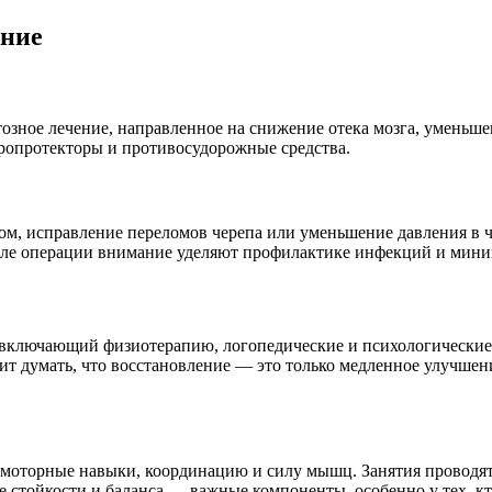
ение
зное лечение, направленное на снижение отека мозга, уменьше
йропротекторы и противосудорожные средства.
том, исправление переломов черепа или уменьшение давления в
осле операции внимание уделяют профилактике инфекций и мин
включающий физиотерапию, логопедические и психологические 
оит думать, что восстановление — это только медленное улучше
оторные навыки, координацию и силу мышц. Занятия проводят 
 стойкости и баланса — важные компоненты, особенно у тех, к