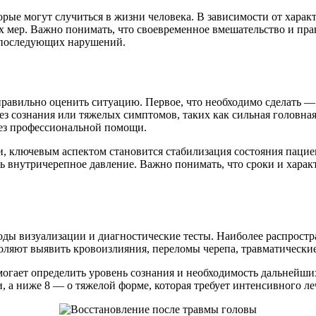
рые могут случиться в жизни человека. В зависимости от харак
х мер. Важно понимать, что своевременное вмешательство и п
 последующих нарушений.
правильно оценить ситуацию. Первое, что необходимо сделать —
з сознания или тяжелых симптомов, таких как сильная головная
без профессиональной помощи.
, ключевым аспектом становится стабилизация состояния пациен
ь внутричерепное давление. Важно понимать, что сроки и хара
оды визуализации и диагностические тесты. Наиболее распрост
оляют выявить кровоизлияния, переломы черепа, травматически
могает определить уровень сознания и необходимость дальнейши
и, а ниже 8 — о тяжелой форме, которая требует интенсивного л