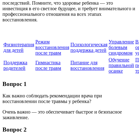
последствий. Помните, что здоровье ребенка — это
инвестиция в его светлое будущее, и требует внимательного и
профессионального отношения на всех этапах
восстановления.
Режим
Управление
В
Физиотерапия
Психологическая
восстановления
болевым
о
для детей
поддержка детей
после травм
синдромом
у
Обучение
П
Поддержка
Гимнастика
Питание для
правильной
п
родителей
после травм
восстановления
осанке
т
Вопрос 1
Как важно соблюдать рекомендации врача при
восстановлении после травмы у ребенка?
Очень важно — это обеспечивает быстрое и безопасное
заживление.
Вопрос 2