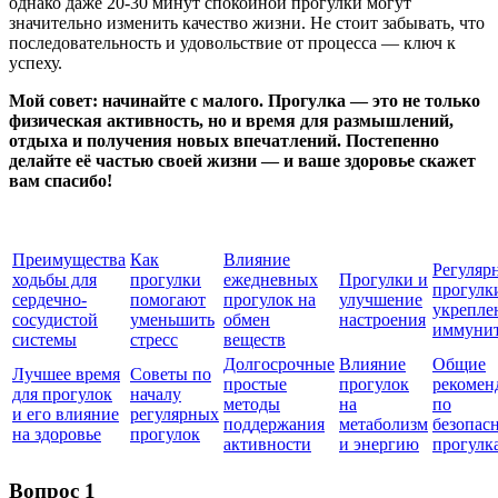
однако даже 20-30 минут спокойной прогулки могут
значительно изменить качество жизни. Не стоит забывать, что
последовательность и удовольствие от процесса — ключ к
успеху.
Мой совет: начинайте с малого. Прогулка — это не только
физическая активность, но и время для размышлений,
отдыха и получения новых впечатлений. Постепенно
делайте её частью своей жизни — и ваше здоровье скажет
вам спасибо!
Преимущества
Как
Влияние
Регуляр
ходьбы для
прогулки
ежедневных
Прогулки и
прогулк
сердечно-
помогают
прогулок на
улучшение
укрепле
сосудистой
уменьшить
обмен
настроения
иммунит
системы
стресс
веществ
Долгосрочные
Влияние
Общие
Лучшее время
Советы по
простые
прогулок
рекомен
для прогулок
началу
методы
на
по
и его влияние
регулярных
поддержания
метаболизм
безопас
на здоровье
прогулок
активности
и энергию
прогулк
Вопрос 1