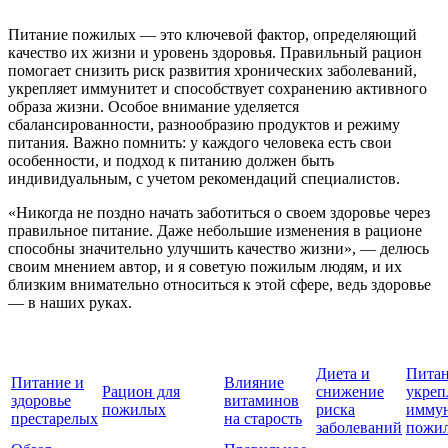
Питание пожилых — это ключевой фактор, определяющий
качество их жизни и уровень здоровья. Правильный рацион
помогает снизить риск развития хронических заболеваний,
укрепляет иммунитет и способствует сохранению активного
образа жизни. Особое внимание уделяется
сбалансированности, разнообразию продуктов и режиму
питания. Важно помнить: у каждого человека есть свои
особенности, и подход к питанию должен быть
индивидуальным, с учетом рекомендаций специалистов.
«Никогда не поздно начать заботиться о своем здоровье через
правильное питание. Даже небольшие изменения в рационе
способны значительно улучшить качество жизни», — делюсь
своим мнением автор, и я советую пожилым людям, и их
близким внимательно относиться к этой сфере, ведь здоровье
— в наших руках.
Диета и
Питан
Питание и
Влияние
Рацион для
снижение
укреп
здоровье
витаминов
пожилых
риска
иммун
престарелых
на старость
заболеваний
пожи