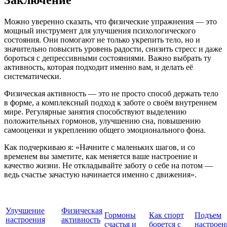
Заключение
Можно уверенно сказать, что физические упражнения — это
мощный инструмент для улучшения психологического
состояния. Они помогают не только укрепить тело, но и
значительно повысить уровень радости, снизить стресс и даже
бороться с депрессивными состояниями. Важно выбрать ту
активность, которая подходит именно вам, и делать её
систематически.
Физическая активность — это не просто способ держать тело
в форме, а комплексный подход к заботе о своём внутреннем
мире. Регулярные занятия способствуют выделению
положительных гормонов, улучшению сна, повышению
самооценки и укреплению общего эмоционального фона.
Как подчеркиваю я: «Начните с маленьких шагов, и со
временем вы заметите, как меняется ваше настроение и
качество жизни. Не откладывайте заботу о себе на потом —
ведь счастье зачастую начинается именно с движения».
Улучшение
Физическая
Гормоны
Как спорт
Подъем
настроения
активность
счастья и
борется с
настроен