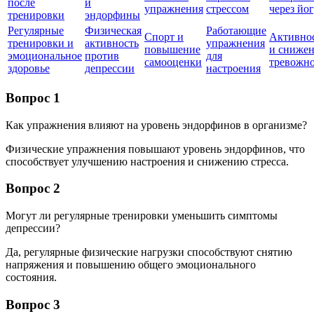
после
и
упражнения
стрессом
через йо
тренировки
эндорфины
Регулярные
Физическая
Работающие
Спорт и
Активно
тренировки и
активность
упражнения
повышение
и сниже
эмоциональное
против
для
самооценки
тревожн
здоровье
депрессии
настроения
Вопрос 1
Как упражнения влияют на уровень эндорфинов в организме?
Физические упражнения повышают уровень эндорфинов, что
способствует улучшению настроения и снижению стресса.
Вопрос 2
Могут ли регулярные тренировки уменьшить симптомы
депрессии?
Да, регулярные физические нагрузки способствуют снятию
напряжения и повышению общего эмоционального
состояния.
Вопрос 3