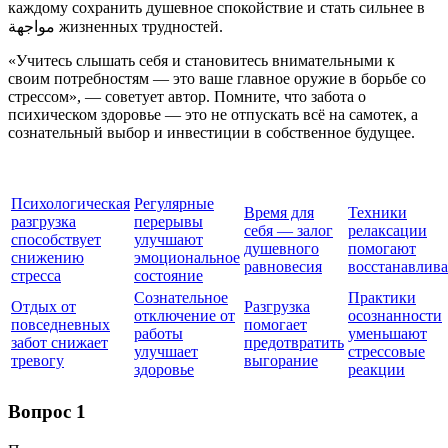
каждому сохранить душевное спокойствие и стать сильнее в
مواجهة жизненных трудностей.
«Учитесь слышать себя и становитесь внимательными к
своим потребностям — это ваше главное оружие в борьбе со
стрессом», — советует автор. Помните, что забота о
психическом здоровье — это не отпускать всё на самотек, а
сознательный выбор и инвестиции в собственное будущее.
Психологическая
Регулярные
Время для
Техники
разгрузка
перерывы
себя — залог
релаксации
способствует
улучшают
душевного
помогают
снижению
эмоциональное
равновесия
восстанавлива
стресса
состояние
Сознательное
Практики
Отдых от
Разгрузка
отключение от
осознанности
повседневных
помогает
работы
уменьшают
забот снижает
предотвратить
улучшает
стрессовые
тревогу
выгорание
здоровье
реакции
Вопрос 1