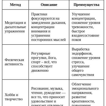
Метод
Описание
Преимущества
Практики
Улучшение
фокусируются на
концентрации,
Медитация и
замедлении дыхания,
снижение уровня
дыхательные
концентрации
тревожности,
упражнения
внимания и
быстрое
устранении
входиесостояние
посторонних мыслей
покоя
Выработка
Регулярные
эндорфинов,
прогулки, йога,
снижение уровня
Физическая
спорт – всё, что
стресса,
активность
способствует
улучшение
движению
общего
самочувствия
Облегчение
Рисование, музыка,
эмоционального
чтение, рукоделие —
напряжения,
Хобби и
все то, что приносит
развитие
творчество
удовольствие и
креативности,
помогает отвлечься
повышение