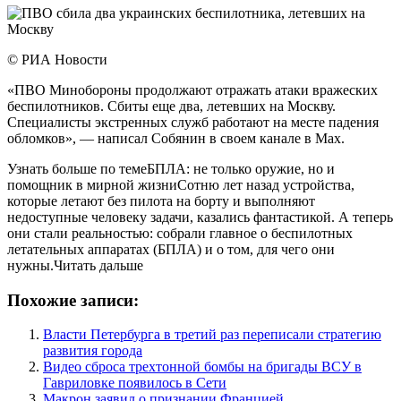
© РИА Новости
«ПВО Минобороны продолжают отражать атаки вражеских
беспилотников. Сбиты еще два, летевших на Москву.
Специалисты экстренных служб работают на месте падения
обломков», — написал Собянин в своем канале в Max.
Узнать больше по темеБПЛА: не только оружие, но и
помощник в мирной жизниСотню лет назад устройства,
которые летают без пилота на борту и выполняют
недоступные человеку задачи, казались фантастикой. А теперь
они стали реальностью: собрали главное о беспилотных
летательных аппаратах (БПЛА) и о том, для чего они
нужны.Читать дальше
Похожие записи:
Власти Петербурга в третий раз переписали стратегию
развития города
Видео сброса трехтонной бомбы на бригады ВСУ в
Гавриловке появилось в Сети
Макрон заявил о признании Францией