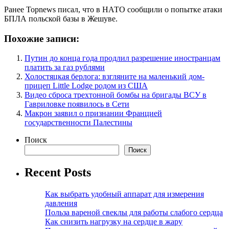
Ранее Topnews писал, что в НАТО сообщили о попытке атаки
БПЛА польской базы в Жешуве.
Похожие записи:
Путин до конца года продлил разрешение иностранцам
платить за газ рублями
Холостяцкая берлога: взгляните на маленький дом-
прицеп Little Lodge родом из США
Видео сброса трехтонной бомбы на бригады ВСУ в
Гавриловке появилось в Сети
Макрон заявил о признании Францией
государственности Палестины
Поиск
Поиск
Recent Posts
Как выбрать удобный аппарат для измерения
давления
Польза вареной свеклы для работы слабого сердца
Как снизить нагрузку на сердце в жару