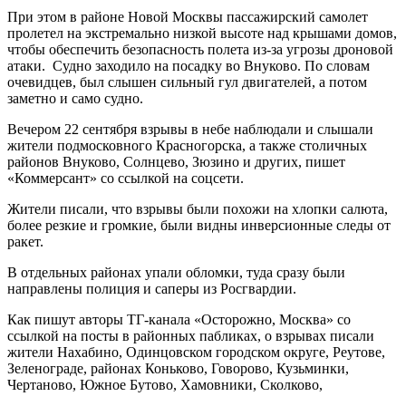
При этом в районе Новой Москвы пассажирский самолет
пролетел на экстремально низкой высоте над крышами домов,
чтобы обеспечить безопасность полета из-за угрозы дроновой
атаки. Судно заходило на посадку во Внуково. По словам
очевидцев, был слышен сильный гул двигателей, а потом
заметно и само судно.
Вечером 22 сентября взрывы в небе наблюдали и слышали
жители подмосковного Красногорска, а также столичных
районов Внуково, Солнцево, Зюзино и других, пишет
«Коммерсант» со ссылкой на соцсети.
Жители писали, что взрывы были похожи на хлопки салюта,
более резкие и громкие, были видны инверсионные следы от
ракет.
В отдельных районах упали обломки, туда сразу были
направлены полиция и саперы из Росгвардии.
Как пишут авторы ТГ-канала «Осторожно, Москва» со
ссылкой на посты в районных пабликах, о взрывах писали
жители Нахабино, Одинцовском городском округе, Реутове,
Зеленограде, районах Коньково, Говорово, Кузьминки,
Чертаново, Южное Бутово, Хамовники, Сколково,