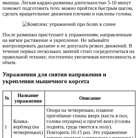
мышцы. Легкая кардио-разминка длительностью 5-10 минут
поможет подготовить тело: можно пройтися быстрым шагом,
сделать вращательные движения плечами и наклоны головы.
После разминки приступают к упражнениям, направленным
на мягкое растяжение и укрепление. Не забывайте
контролировать дыхание и не допускать резких движений. В
течение первых нескольких занятий стоит сосредоточиться на
правильной технике, постепенно увеличивая интенсивность и
объем.
Упражнения для снятия напряжения и
укрепления мышечного корсета
Название
№
Описание
упражнения
Опора на четвереньки, плавное
прогибание спины вверх (кисть в пол,
Кошка-
голова опущена) и прогиб вниз (голова
1
верблюд (на
поднята, грудь тянется к полу).
четвереньках)
Повторить 10-15 раз. Это упражнение
хорошо снимает напряжение с поясницы