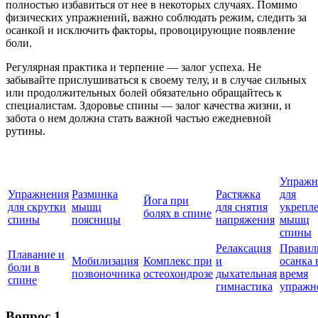
полностью избавиться от нее в некоторых случаях. Помимо
физических упражнений, важно соблюдать режим, следить за
осанкой и исключить факторы, провоцирующие появление
боли.
Регулярная практика и терпение — залог успеха. Не
забывайте прислушиваться к своему телу, и в случае сильных
или продолжительных болей обязательно обращайтесь к
специалистам. Здоровье спины — залог качества жизни, и
забота о нем должна стать важной частью ежедневной
рутины.
Упражн
Упражнения
Разминка
Растяжка
для
Йога при
для скрутки
мышц
для снятия
укрепл
болях в спине
спины
поясницы
напряжения
мышц
спины
Релаксация
Правил
Плавание и
Мобилизация
Комплекс при
и
осанка 
боли в
позвоночника
остеохондрозе
дыхательная
время
спине
гимнастика
упражн
Вопрос 1