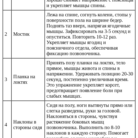
и укрепляет мышцы спины.
Лежа на спине, согнуть колени, стопы у
поверхности пола на ширине бедер.
Поднять таз вверх, напрягая ягодичные
мышцы. Зафиксировать на 3-5 секунд и
2
Мостик
опуститься. Повторить 10-12 раз.
Укрепляет мышцы ягодиц и
поясничного отдела, обеспечивая
фиксацию позвоночника.
Принять позу планки на локтях, тело
прямое, мышцы живота и спины в
напряжении. Удерживать позицию 20-30
Планка на
3
секунд, постепенно увеличивая время.
локтях
Это упражнение укрепляет корсет,
предотвращает появление боли при
слабых мышцах.
Сидя на полу, ноги вытянуты прямо или
слегка разведены, руки за головой.
Наклоняться в стороны, чувствуя
Наклоны в
растяжение боковых мышц
4
стороны сидя
позвоночника. Выполнить по 8-10
наклонов в каждую сторону. Помогает