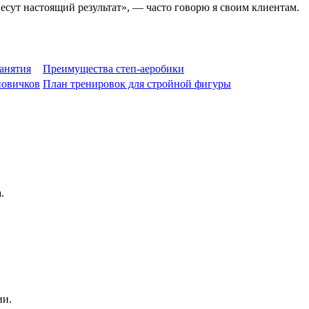
есут настоящий результат», — часто говорю я своим клиентам.
анятия
Преимущества степ-аеробики
новичков
План тренировок для стройной фигуры
.
ии.