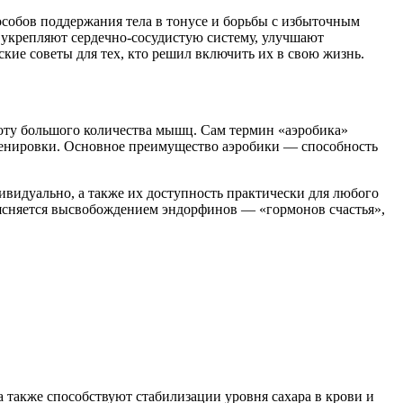
особов поддержания тела в тонусе и борьбы с избыточным
и укрепляют сердечно-сосудистую систему, улучшают
кие советы для тех, кто решил включить их в свою жизнь.
оту большого количества мышц. Сам термин «аэробика»
 тренировки. Основное преимущество аэробики — способность
видуально, а также их доступность практически для любого
бъясняется высвобождением эндорфинов — «гормонов счастья»,
а также способствуют стабилизации уровня сахара в крови и