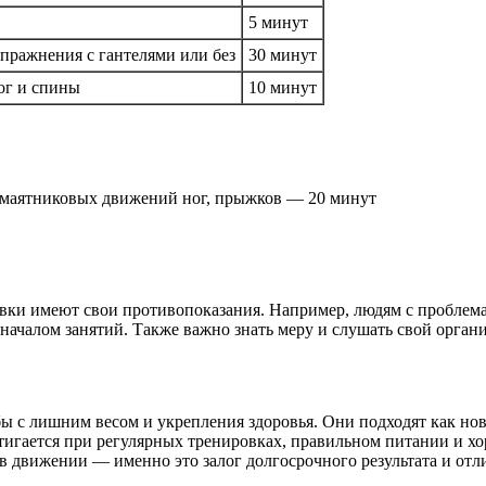
5 минут
упражнения с гантелями или без
30 минут
ог и спины
10 минут
, маятниковых движений ног, прыжков — 20 минут
овки имеют свои противопоказания. Например, людям с проблема
началом занятий. Также важно знать меру и слушать свой органи
 с лишним весом и укрепления здоровья. Они подходят как нов
тигается при регулярных тренировках, правильном питании и хо
в движении — именно это залог долгосрочного результата и отл