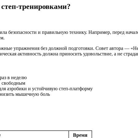
 степ-тренировками?
ила безопасности и правильную технику. Например, перед нач
м.
ные упражнения без должной подготовки. Совет автора — «Не с
ческая активность должна приносить удовольствие, а не страда
раз в неделю
и свободным
для аэробики и устойчивую степ-платформу
 снизить мышечную боль
е
Время