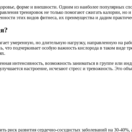
доровье, форме и внешности. Одним из наиболее популярных сп
правления тренировок не только помогают сжигать калории, но 
енности этих видов фитнеса, их преимущества и дадим практичес
ся?
агает умеренную, но длительную нагрузку, направленную на раб
знь, что подчеркивает особую важность кислорода в таком виде
ях.
нная интенсивность, возможность заниматься в группе или инди
 улучшается настроение, исчезают стресс и тревожность. Это о
ть риск развития сердечно-сосудистых заболеваний на 30-40%, 