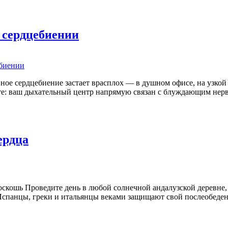
 сердцебиении
е сердцебиение застает врасплох — в душном офисе, на узкой у
ите: ваш дыхательный центр напрямую связан с блуждающим нер
ердца
оскошь Проведите день в любой солнечной андалузской деревне
. Испанцы, греки и итальянцы веками защищают свой послеобеде