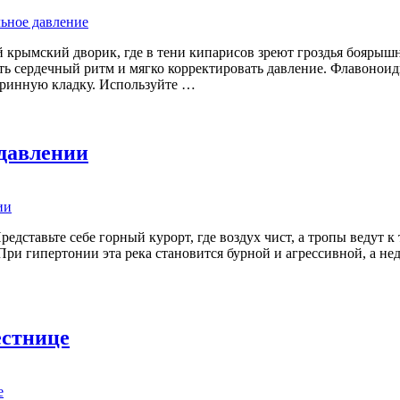
й крымский дворик, где в тени кипарисов зреют гроздья боярышн
ть сердечный ритм и мягко корректировать давление. Флавоноид
аринную кладку. Используйте …
 давлении
редставьте себе горный курорт, где воздух чист, а тропы ведут
 При гипертонии эта река становится бурной и агрессивной, а не
естнице