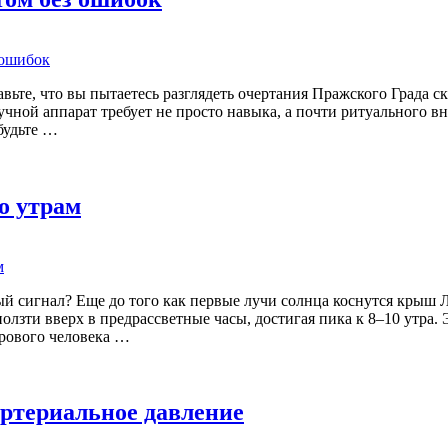
ьте, что вы пытаетесь разглядеть очертания Пражского Града с
чной аппарат требует не просто навыка, а почти ритуального в
будьте …
о утрам
й сигнал? Еще до того как первые лучи солнца коснутся крыш 
олзти вверх в предрассветные часы, достигая пика к 8–10 утра
орового человека …
ртериальное давление