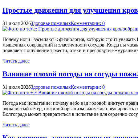
Простые движения для улучшения кров
31 июля 2026
Здоровье пожилых
Комментарии: 0
Почему ноги «засыпают»: физиология, которую стоит уважать К
мышечных сокращений и эластичности сосудов. Когда вы часами 
появляется ощущение тяжести, отеки и пресловутые «мурашк
Читать далее
Влияние плохой погоды на сосуды пож
31 июля 2026
Здоровье пожилых
Комментарии: 0
Погода как испытание: почему небо над головой диктует прав
шквалистый ветер, пожилой организм вынужден реагировать на
Волгограда может превратиться в испытание для сердечно-сос
Читать далее
Как измерять давление ручным аппара