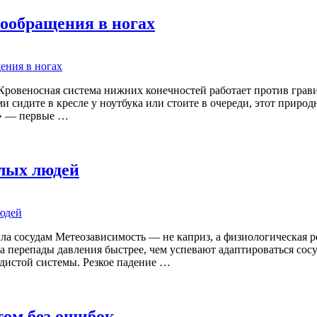
ообращения в ногах
ровеносная система нижних конечностей работает против гравит
сидите в кресле у ноутбука или стоите в очереди, этот природн
и» — первые …
илых людей
ила сосудам Метеозависимость — не каприз, а физиологическая 
 перепады давления быстрее, чем успевают адаптироваться сос
удистой системы. Резкое падение …
том без ошибок