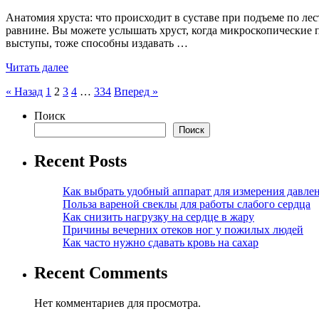
Анатомия хруста: что происходит в суставе при подъеме по ле
равнине. Вы можете услышать хруст, когда микроскопические п
выступы, тоже способны издавать …
Читать далее
Пагинация
« Назад
1
2
3
4
…
334
Вперед »
записей
Поиск
Поиск
Recent Posts
Как выбрать удобный аппарат для измерения давле
Польза вареной свеклы для работы слабого сердца
Как снизить нагрузку на сердце в жару
Причины вечерних отеков ног у пожилых людей
Как часто нужно сдавать кровь на сахар
Recent Comments
Нет комментариев для просмотра.