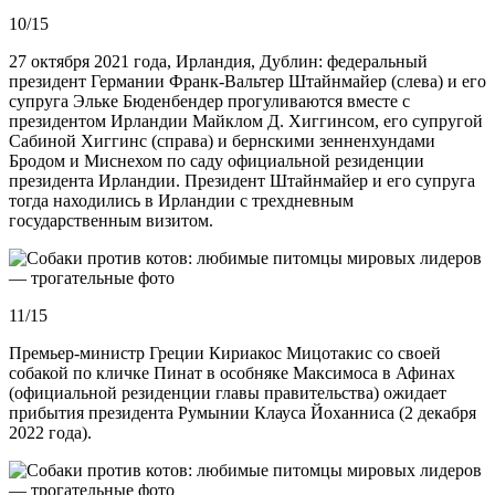
10/15
27 октября 2021 года, Ирландия, Дублин: федеральный
президент Германии Франк-Вальтер Штайнмайер (слева) и его
супруга Эльке Бюденбендер прогуливаются вместе с
президентом Ирландии Майклом Д. Хиггинсом, его супругой
Сабиной Хиггинс (справа) и бернскими зенненхундами
Бродом и Миснехом по саду официальной резиденции
президента Ирландии. Президент Штайнмайер и его супруга
тогда находились в Ирландии с трехдневным
государственным визитом.
11/15
Премьер-министр Греции Кириакос Мицотакис со своей
собакой по кличке Пинат в особняке Максимоса в Афинах
(официальной резиденции главы правительства) ожидает
прибытия президента Румынии Клауса Йоханниса (2 декабря
2022 года).